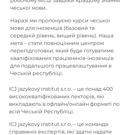
робочому місці завдяки кращому знання
чеської мови.
Наразі ми пропонуємо курси чеської
мови для іноземців (базовий та
середній рівень, вищий рівень). Наша
мета – стати повноцінним центром
перепідготовки, який буде готуватиме
кваліфікованих працівників-іноземців
для подальшого працевлаштування в
Чеській республіці.
ICJ jazykový institut s.r.o. – це понад 400
висококваліфікованих лекторів, які
викладають в офлайн/онлайн форматі по
всій Чеській Республіці.
ICJ jazykový institut s.r.o. – це команда
справжніх експертів, які здатні надати