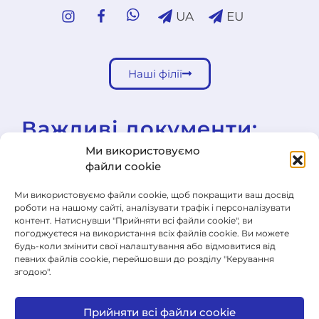
UA
EU
Наші філії
Важливі документи:
Ми використовуємо
файли cookie
Шкільна освітня програма
Шкільні правила
Ми використовуємо файли cookie, щоб покращити ваш досвід
роботи на нашому сайті, аналізувати трафік і персоналізувати
контент. Натиснувши "Прийняти всі файли cookie", ви
Загальні умови продажу
погоджуєтеся на використання всіх файлів cookie. Ви можете
будь-коли змінити свої налаштування або відмовитися від
Заява про відмову від договору
певних файлів cookie, перейшовши до розділу "Керування
згодою".
Cookie Policy
Політика конфіденційності
Прийняти всі файли cookie