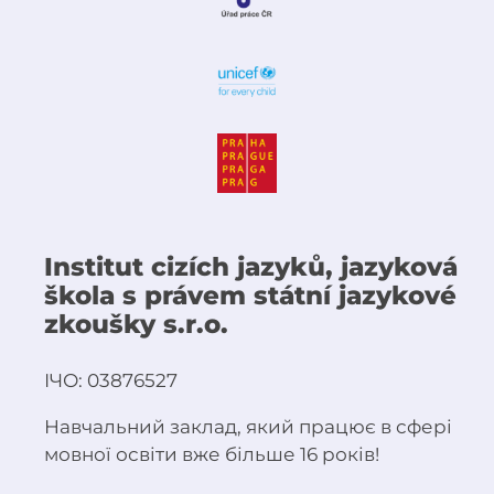
Institut cizích jazyků, jazyková
škola s právem státní jazykové
zkoušky s.r.o.
ІЧО: 03876527
Навчальний заклад, який працює в сфері
мовної освіти вже більше 16 років!