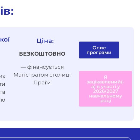
ів:
кої
Ціна:
Опис
програми
БЕЗКОШТОВНО
— фінансується
Магістратом столиці
их
Я
зацікавлений(-
Праги
ти
а) в участі у
2026/2027
та
навчальному
ою
році