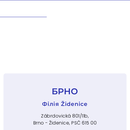
БРНО
Філія Židenice
Zábrdovická 801/11b,
Brno - Židenice, PSČ 615 00