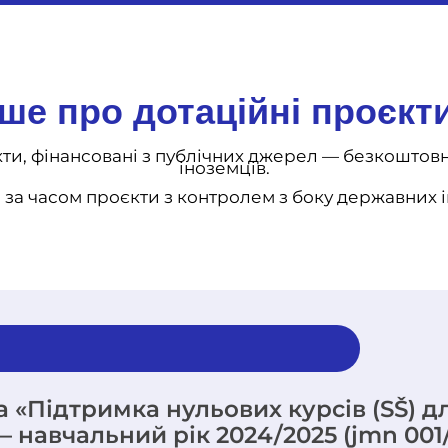
ше про дотаційні проєкти
єкти, фінансовані з публічних джерел — безкоштовн
іноземців.
за часом проєкти з контролем з боку державних і
«Підтримка нульових курсів (SŠ) дл
 навчальний рік 2024/2025 (jmn 001/