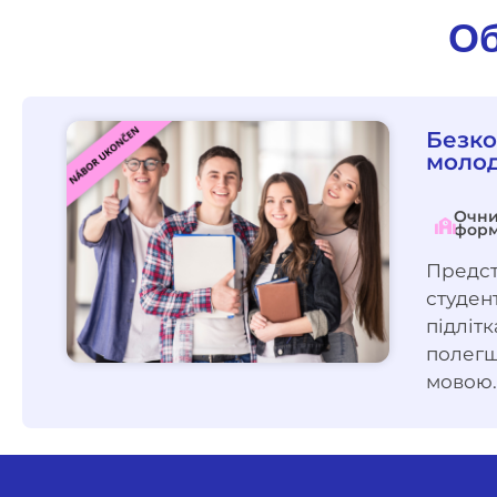
Об
Безко
молод
Очн
форм
Предс
студен
підліт
полегш
мовою.