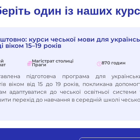
еріть один із наших курс
штовно: курси чеської мови для українсь
і віком 15–19 років
ий
Магістрат столиці
870 годин
ат
Праги
тавлена підготовча програма для українськ
тів віком від 15 до 19 років, покликана допомог
кам адаптуватися до чеської освітньої системи 
ити перехід до навчання в середній школі чеськ