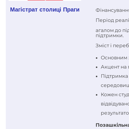
Магістрат столиці Праги
Фінансування
Період реалі
агалом до пі
підтримки.
Зміст і пере
Основним з
Акцент на 
Підтримка 
середовищ
Кожен студ
відвідуван
результато
Позашкільна