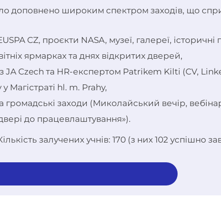
о доповнено широким спектром заходів, що сприяю
EUSPA CZ, проєкти NASA, музеї, галереї, історичні 
світніх ярмарках та днях відкритих дверей,
 JA Czech та HR-експертом Patrikem Kilti (CV, Linke
 у Магістраті hl. m. Prahy,
та громадські заходи (Миколайський вечір, вебіна
двері до працевлаштування»).
ількість залучених учнів: 170 (з них 102 успішно з