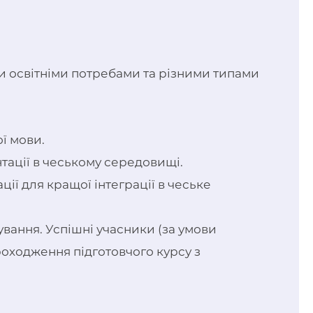
ми освітніми потребами та різними типами
ї мови.
нтації в чеському середовищі.
ції для кращої інтеграції в чеське
вання. Успішні учасники (за умови
оходження підготовчого курсу з