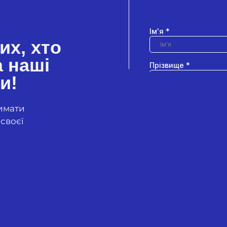
их, хто
а наші
и!
римати
своєї