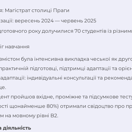
: Магістрат столиці Праги
зації: вересень 2024 — червень 2025
дготовчого року долучилися 70 студентів із різни
біг навчання
містом була інтенсивна викладка чеської як друго
практичній підготовці, підтримці адаптації та оріє
адаптації: індивідуальні консультації та рекоменда
е.
ент пройшов вхідне, проміжне та підсумкове тесту
ості щонайменше 80%) отримали свідоцтво про пр
м на мовному рівні B2.
 діяльність