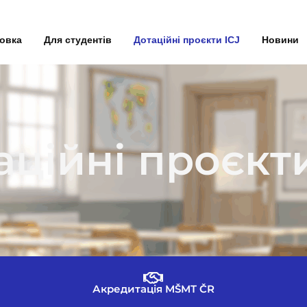
товка
Для студентів
Дотаційні проєкти ICJ
Новини
аційні проєкти
Акредитація MŠMT ČR