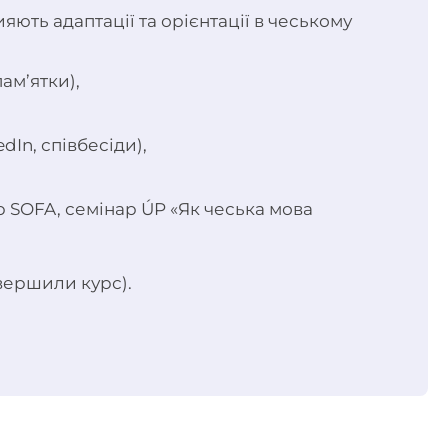
ть адаптації та орієнтації в чеському
пам’ятки),
dIn, співбесіди),
р SOFA, семінар ÚP «Як чеська мова
авершили курс).