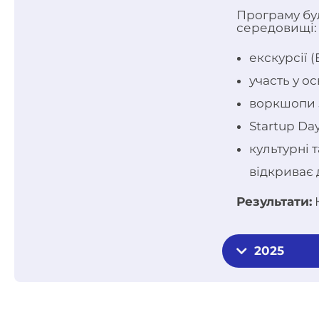
Програму бул
середовищі:
екскурсії (
участь у о
воркшопи з
Startup Day
культурні 
відкриває 
Результати:
К
2025