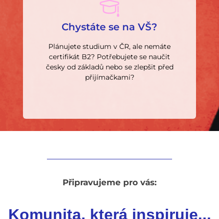
Vybrat přípravný kurz
Chystáte se na VŠ?
kurzy.
semestrálními a dvousemestrálními
Plánujete studium v ČR, ale nemáte
Zvyšte své šance na přijetí s našimi
certifikát B2? Potřebujete se naučit
Komplexní příprava pro uchazeče.
česky od základů nebo se zlepšit před
přijímačkami?
Přípravné kurzy na VŠ
Připravujeme pro vás:
Komunita, která inspiruje...