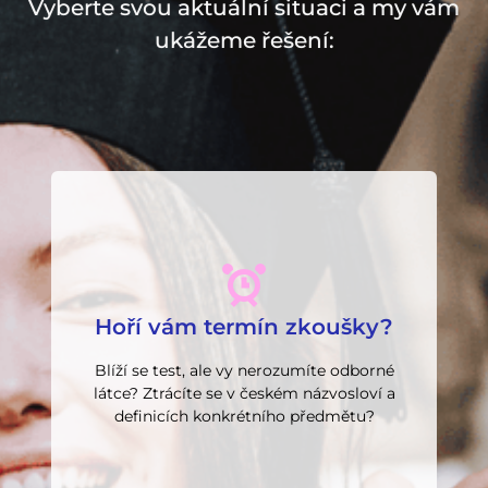
Vyberte svou aktuální situaci a my vám
ukážeme řešení:
Chci rychlé doučování
přípravu na test.
Hoří vám termín zkoušky?
konkrétní problém, terminologii a
skupinové doučování zaměřené na
Blíží se test, ale vy nerozumíte odborné
zkouškové období. Individuální nebo
látce? Ztrácíte se v českém názvosloví a
Rychlá "první pomoc" pro vaše
definicích konkrétního předmětu?
Odborné doučování češtiny