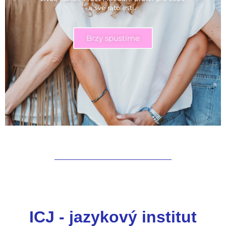
a své ratolesti.
Brzy spustíme
ICJ - jazykový institut