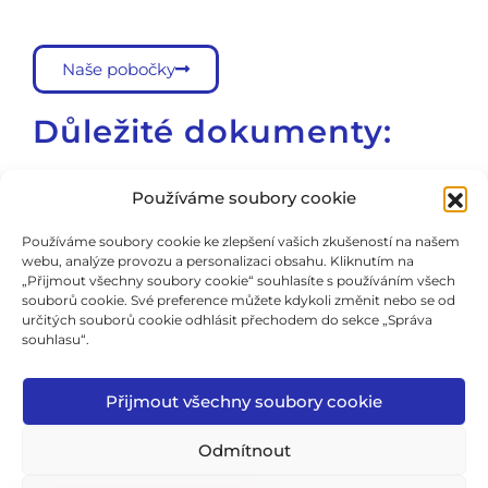
Naše pobočky
Důležité dokumenty:
Školní vzdělávací program
Používáme soubory cookie
Školní řád
Používáme soubory cookie ke zlepšení vašich zkušeností na našem
webu, analýze provozu a personalizaci obsahu. Kliknutím na
Všeobecné obchodní podmínky
„Přijmout všechny soubory cookie“ souhlasíte s používáním všech
souborů cookie. Své preference můžete kdykoli změnit nebo se od
Formulář odstoupení od smlouvy
určitých souborů cookie odhlásit přechodem do sekce „Správa
souhlasu“.
Cookie Policy
Zásady ochrany soukromí
Přijmout všechny soubory cookie
Zkušební řád
Odmítnout