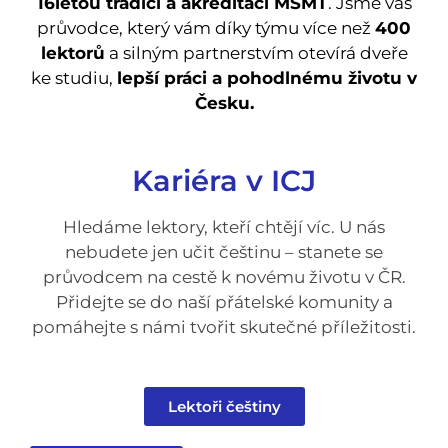
16letou tradicí a akreditací MŠMT
. Jsme váš
průvodce, který vám díky týmu více než
400
lektorů
a silným partnerstvím otevírá dveře
ke studiu,
lepší práci a pohodlnému životu v
Česku.
Kariéra v ICJ
Hledáme lektory, kteří chtějí víc. U nás
nebudete jen učit češtinu – stanete se
průvodcem na cestě k novému životu v ČR.
Přidejte se do naší přátelské komunity a
pomáhejte s námi tvořit skutečné příležitosti.
Lektoři češtiny