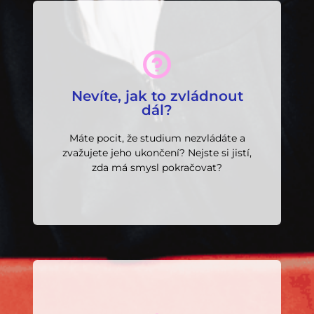
Domluvit konzultaci
Nevíte, jak to zvládnout
kurz, nebo změnu oboru.
dál?
najdeme cestu – ať už jde o doučování,
Společně probereme vaši situaci a
Máte pocit, že studium nezvládáte a
Nedělejte unáhlená rozhodnutí.
zvažujete jeho ukončení? Nejste si jistí,
zda má smysl pokračovat?
Vstupní konzultace zdarma