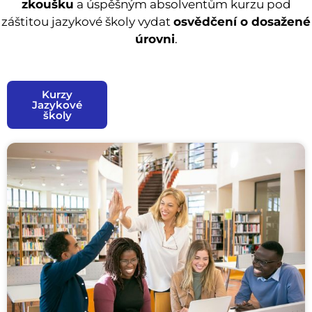
zkoušku
a úspěšným absolventům kurzu pod
záštitou jazykové školy vydat
osvědčení o dosažené
úrovni
.
Kurzy
Jazykové
školy