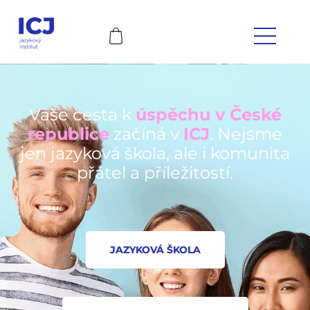
Vaše cesta k
úspěchu v České
republice
začíná v
ICJ
. Nejsme
jen jazyková škola, ale i komunita
přátel a příležitostí.
JAZYKOVÁ ŠKOLA