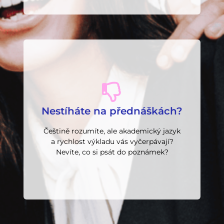
Přihlásit se do kurzu
mluvit jako akademik.
Nestíháte na přednáškách?
přednáškám, psát odborné texty a
program, kde se naučíte rozumět
Češtině rozumíte, ale akademický jazyk
Získejte zpět studijní jistotu. Pětiměsíční
a rychlost výkladu vás vyčerpávají?
Nevíte, co si psát do poznámek?
Červen)
Semestrální kurz (Únor–