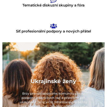
Tematické diskuzní skupiny a fóra
Síť profesionální podpory a nových přátel
Ukrajinské ženy​
Brzy pro vás spustíme komunitu plnou
podpory, praktických rad a přátelství pro
ukrajinské ženy v ČR. Informace pro běžný
život, kariérní růst i hledání přátel pro sebe