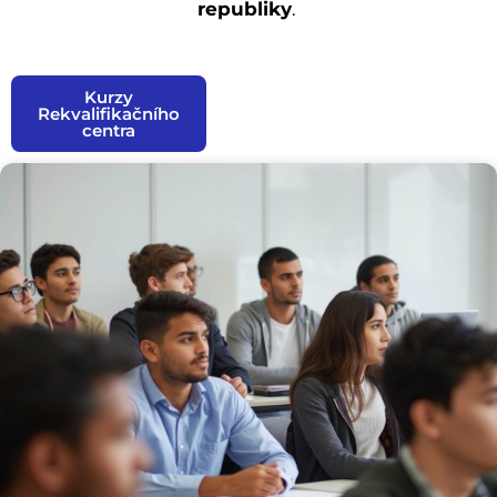
republiky
.
Kurzy
Rekvalifikačního
centra