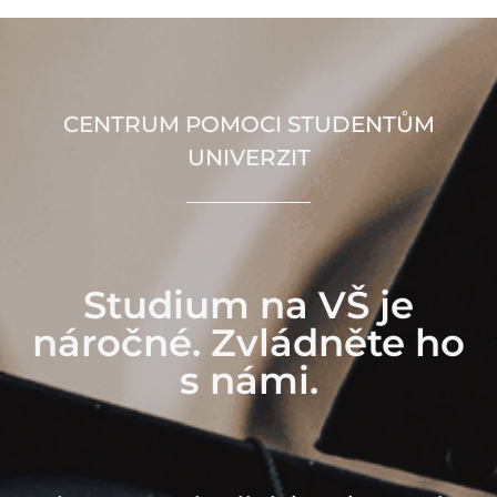
CENTRUM POMOCI STUDENTŮM
UNIVERZIT
Studium na VŠ je
náročné. Zvládněte ho
s námi.