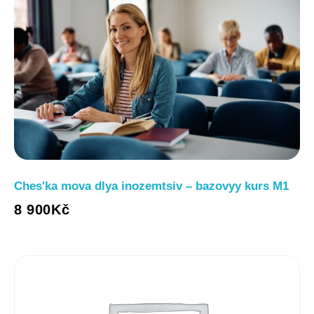
Chesʹka mova dlya inozemtsiv – bazovyy kurs M1
8 900
Kč