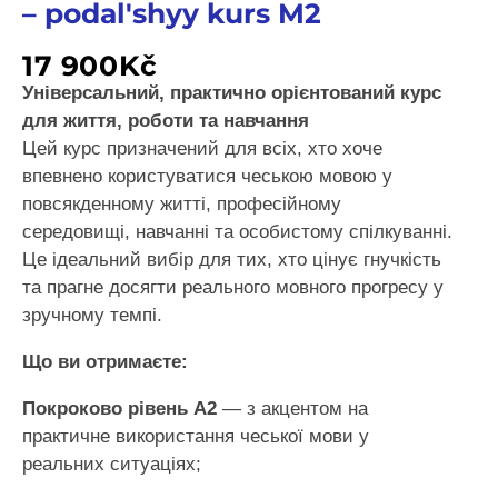
– podalʹshyy kurs M2
17 900
Kč
Універсальний, практично орієнтований курс
для життя, роботи та навчання
Цей курс призначений для всіх, хто хоче
впевнено користуватися чеською мовою у
повсякденному житті, професійному
середовищі, навчанні та особистому спілкуванні.
Це ідеальний вибір для тих, хто цінує гнучкість
та прагне досягти реального мовного прогресу у
зручному темпі.
Що ви отримаєте:
Покроково рівень A2
— з акцентом на
практичне використання чеської мови у
реальних ситуаціях;