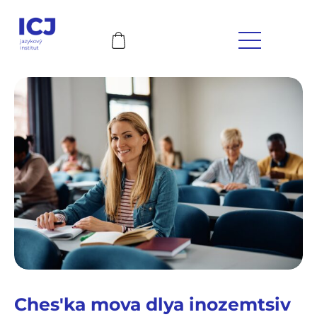
Chesʹka mova dlya inozemtsiv