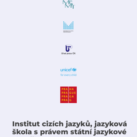
Institut cizích jazyků, jazyková
škola s právem státní jazykové