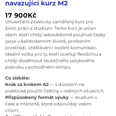
navazující kurz M2
17 900
Kč
Univerzální prakticky zaměřený kurz pro
život, práci a studium. Tento kurz je určen
všem, kteří chtějí sebevědomě používat český
jazyk v každodenním životě, profesním
prostředí, vzdělávání i osobní komunikaci.
Ideální volba pro ty, kteří oceňují flexibilitu a
chtějí dosáhnout skutečného jazykového
pokroku v pohodlném tempu.
Co získáte:
Krok za krokem A2
— s důrazem na
praktické použití češtiny v reálných situacích;
Přizpůsobený formát výuky
— studium v
čase a intenzitě, které odpovídají vašim
cílům;