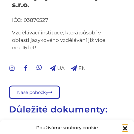
s.r.o.
IČO: 03876527
Vzdělávací instituce, která působí v
oblasti jazykového vzdělávání již více
než 16 let!
UA
EN
Naše pobočky
Důležité dokumenty:
Školní vzdělávací program
Používáme soubory cookie
Školní řád