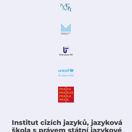
Institut cizích jazyků, jazyková
škola s právem státní jazykové