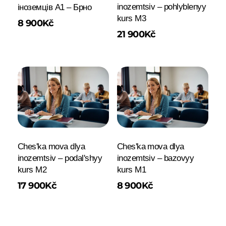
inozemtsiv – pohlyblenyy
іноземців A1 – Брно
kurs M3
8 900
Kč
21 900
Kč
Chesʹka mova dlya
Chesʹka mova dlya
inozemtsiv – podalʹshyy
inozemtsiv – bazovyy
kurs M2
kurs M1
17 900
Kč
8 900
Kč