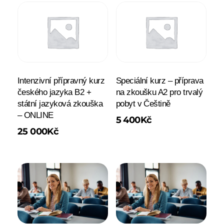
Intenzivní přípravný kurz
Speciální kurz – příprava
českého jazyka B2 +
na zkoušku A2 pro trvalý
státní jazyková zkouška
pobyt v Češtině
– ONLINE
5 400
Kč
25 000
Kč