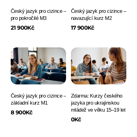
Český jazyk pro cizince –
Český jazyk pro cizince –
pro pokročilé M3
navazující kurz M2
21 900
Kč
17 900
Kč
Český jazyk pro cizince –
Zdarma: Kurzy českého
základní kurz M1
jazyka pro ukrajinskou
mládež ve věku 15–19 let
8 900
Kč
0
Kč