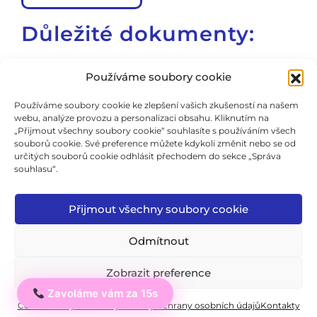
Důležité dokumenty:
Školní vzdělávací program
Používáme soubory cookie
Školní řád
Používáme soubory cookie ke zlepšení vašich zkušeností na našem
webu, analýze provozu a personalizaci obsahu. Kliknutím na
Všeobecné obchodní podmínky
„Přijmout všechny soubory cookie“ souhlasíte s používáním všech
souborů cookie. Své preference můžete kdykoli změnit nebo se od
Formulář odstoupení od smlouvy
určitých souborů cookie odhlásit přechodem do sekce „Správa
souhlasu“.
Cookie Policy
Zásady ochrany soukromí
Přijmout všechny soubory cookie
Zkušební řád
Odmítnout
Zobrazit preference
© 2026 ICJ - jazykový institut.
Zavoláme vám za 15s
Ahoj
Všechna práva vyhrazena.
Cookie Policy
Soukromý: Zásady ochrany osobních údajů
Kontakty