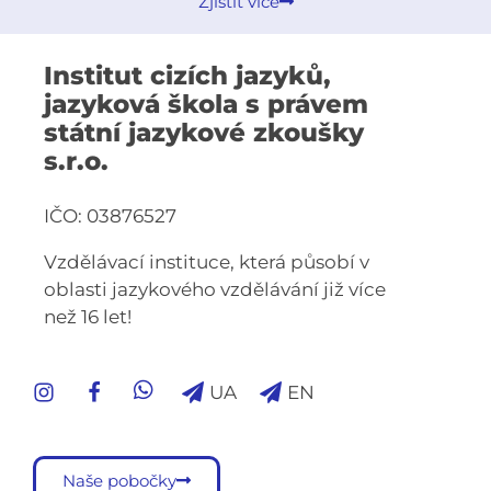
Zjistit více
Institut cizích jazyků,
jazyková škola s právem
státní jazykové zkoušky
s.r.o.
IČO: 03876527
Vzdělávací instituce, která působí v
oblasti jazykového vzdělávání již více
než 16 let!
UA
EN
Naše pobočky