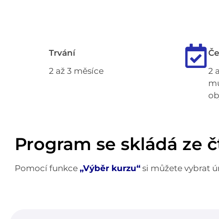
Trvání
Če
2 až 3 měsíce
2 
mů
ob
Program se skládá ze čt
Pomocí funkce
„Výběr kurzu“
si můžete vybrat ú