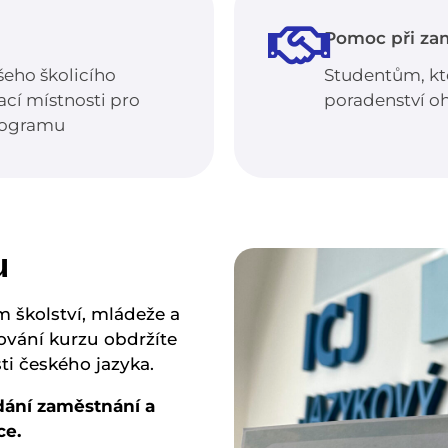
Pomoc při za
eho školicího
Studentům, kte
cí místnosti pro
poradenství o
programu
u
m školství, mládeže a
ování kurzu obdržíte
sti českého jazyka.
dání zaměstnání a
ce.