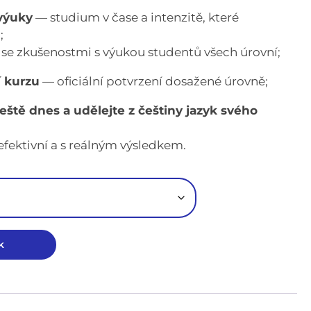
výuky
— studium v čase a intenzitě, které
;
se zkušenostmi s výukou studentů všech úrovní;
í kurzu
— oficiální potvrzení dosažené úrovně;
ještě dnes a udělejte z češtiny jazyk svého
efektivní a s reálným výsledkem.
k