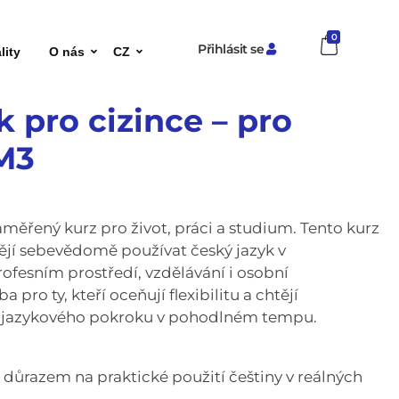
0
Přihlásit se
lity
O nás
CZ
k pro cizince – pro
M3
aměřený kurz pro život, práci a studium. Tento kurz
tějí sebevědomě používat český jazyk v
ofesním prostředí, vzdělávání i osobní
 pro ty, kteří oceňují flexibilitu a chtějí
 jazykového pokroku v pohodlném tempu.
 důrazem na praktické použití češtiny v reálných