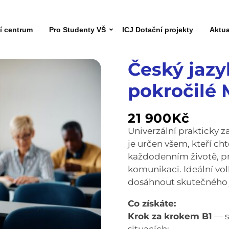
ní centrum
Pro Studenty VŠ
ICJ Dotační projekty
Aktua
Český jazy
pokročilé 
21 900
Kč
Univerzální prakticky z
je určen všem, kteří ch
každodenním životě, pr
komunikaci. Ideální volba
dosáhnout skutečného
Co získáte:
Krok za krokem B1
— s