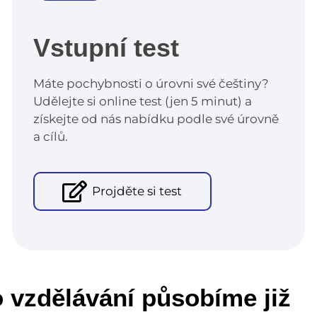
Vstupní test
Máte pochybnosti o úrovni své češtiny?
Udělejte si online test (jen 5 minut) a
získejte od nás nabídku podle své úrovně
a cílů.
Projděte si test
o vzdělávání působíme již