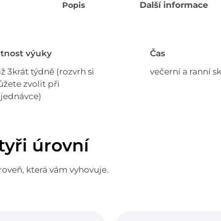
Další informace
Popis
tnost výuky
Čas
až 3krát týdně (rozvrh si
večerní a ranní s
žete zvolit při
jednávce)
yři úrovní
roveň, která vám vyhovuje.