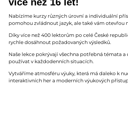
více než 16 let!
Nabízíme kurzy různých úrovní a individuální př
pomohou zvládnout jazyk, ale také vám otevřou n
Díky více než 400 lektorům po celé České repub
rychle dosáhnout požadovaných výsledků.
Naše lekce pokrývají všechna potřebná témata a d
používat v každodenních situacích.
Vytváříme atmosféru výuky, která má daleko k n
interaktivních her a moderních výukových přístu