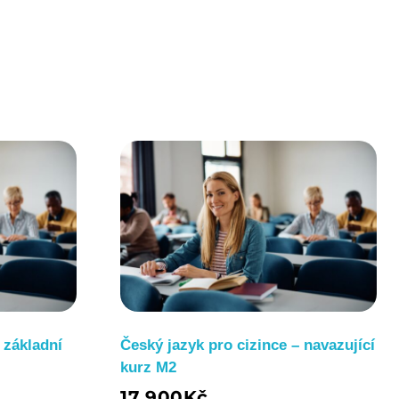
 základní
Český jazyk pro cizince – navazující
kurz M2
17 900
Kč