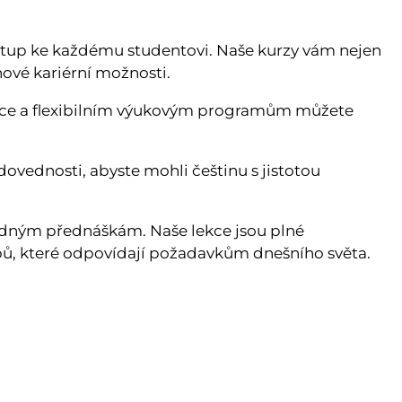
ístup ke každému studentovi. Naše kurzy vám nejen
ové kariérní možnosti.
lice a flexibilním výukovým programům můžete
ovednosti, abyste mohli češtinu s jistotou
udným přednáškám. Naše lekce jsou plné
pů, které odpovídají požadavkům dnešního světa.