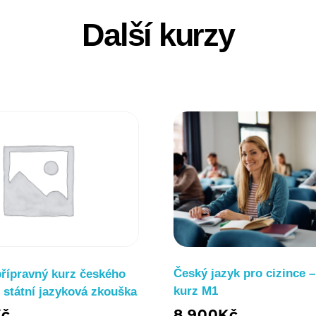
Další kurzy
Český jazyk pro cizince –
přípravný kurz českého
kurz M1
 státní jazyková zkouška
8 900
Kč
Kč