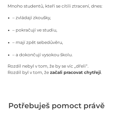
Mnoho studentů, kteří se cítili ztracení, dnes:
– zvládají zkoušky,
– pokračují ve studiu,
– mají zpět sebedůvěru,
– a dokončují vysokou školu.
Rozdíl nebyl v tom, že by se víc „dřeli“.
Rozdíl byl v tom, že
začali pracovat chytřeji
.
Potřebuješ pomoct právě