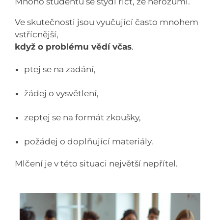
Mnoho studentů se stydí říct, že nerozumí.
Ve skutečnosti jsou vyučující často mnohem
vstřícnější,
když o problému vědí včas
.
ptej se na zadání,
žádej o vysvětlení,
zeptej se na formát zkoušky,
požádej o doplňující materiály.
Mlčení je v této situaci největší nepřítel.