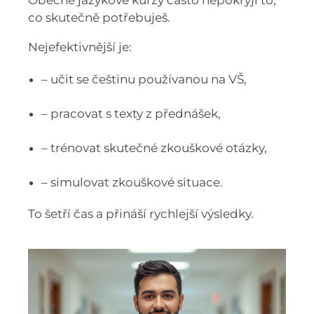
Obecné jazykové kurzy často nepokryjí to,
co skutečně potřebuješ.
Nejefektivnější je:
– učit se češtinu používanou na VŠ,
– pracovat s texty z přednášek,
– trénovat skutečné zkouškové otázky,
– simulovat zkouškové situace.
To šetří čas a přináší rychlejší výsledky.