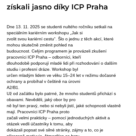
získali jasno díky ICP Praha
Dne 13. 11. 2025 se studenti nultého ročníku setkali na
speciálním kariérním workshopu „Jak si
zvolit svou kariérní cestu“. Šlo o jednu z těch akcí, které
mohou skutečně změnit pohled na
budoucnost. Celým programem je provázeli zkušení
pracovníci ICP Praha – odborníci, kteří
dlouhodobě podporují mladé lidi při rozhodování o dalším
studiu i profesní dráze. Workshop byl
určen mladým lidem ve věku 15–24 let v režimu dočasné
ochrany a probíhal v češtině na úrovni
A2/B1.
Už od začátku bylo patrné, že mnoho studentů přichází s
obavami. Nevěděli, jaký obor by pro
ně byl ten pravý, nebo si nebyli jistí, jaké schopnosti vlastně
mají. Pracovníci ICP Praha proto
začali velmi prakticky – pomocí jednoduchých aktivit a
otázek vedli účastníky k tomu, aby
dokázali popsat své silné stránky, zájmy a to, co je
přirozeně motivuje. Atmosféra se brzy