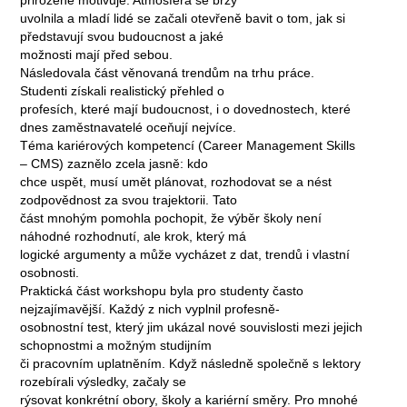
uvolnila a mladí lidé se začali otevřeně bavit o tom, jak si
představují svou budoucnost a jaké
možnosti mají před sebou.
Následovala část věnovaná trendům na trhu práce.
Studenti získali realistický přehled o
profesích, které mají budoucnost, i o dovednostech, které
dnes zaměstnavatelé oceňují nejvíce.
Téma kariérových kompetencí (Career Management Skills
– CMS) zaznělo zcela jasně: kdo
chce uspět, musí umět plánovat, rozhodovat se a nést
zodpovědnost za svou trajektorii. Tato
část mnohým pomohla pochopit, že výběr školy není
náhodné rozhodnutí, ale krok, který má
logické argumenty a může vycházet z dat, trendů i vlastní
osobnosti.
Praktická část workshopu byla pro studenty často
nejzajímavější. Každý z nich vyplnil profesně-
osobnostní test, který jim ukázal nové souvislosti mezi jejich
schopnostmi a možným studijním
či pracovním uplatněním. Když následně společně s lektory
rozebírali výsledky, začaly se
rýsovat konkrétní obory, školy a kariérní směry. Pro mnohé