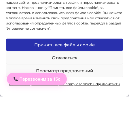
нашем сайте, проанализировать трафик и персонализировать
контент. Нажав кнопку "Принять все файлы cookie", вы
Важные документы:
соглашаетесь с использованием всех файлов cookie. Вы можете
в любое время изменить свои предпочтения или отказаться от
использования определенных файлов cookie, перейдя в раздел
"Управление согласием".
Школьная образовательная программа (ŠVP)
Правила внутреннего распорядка школы
Принять все файлы cookie
Общие условия продажи
Отказаться
Форма для отказа от договора
Просмотр предпочтений
Cookie Policy
Перезвоним за 15с
Ahoj
Cookie Policy
Личное: Zásady ochrany osobních údajů
Контакты
Политика конфиденциальности
Правила проведения экзаменов
© 2026 ICJ - jazykový institut.
Все права защищены.