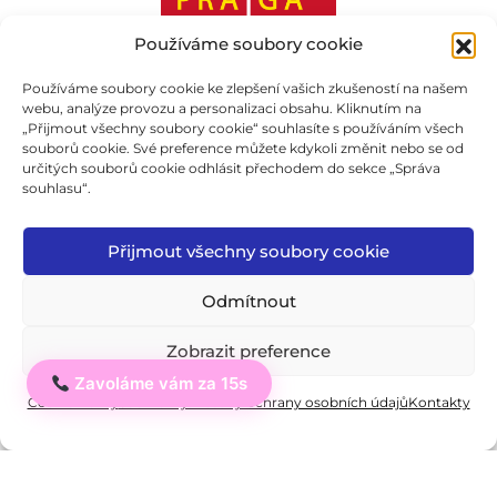
Používáme soubory cookie
Používáme soubory cookie ke zlepšení vašich zkušeností na našem
webu, analýze provozu a personalizaci obsahu. Kliknutím na
Zjistit více
„Přijmout všechny soubory cookie“ souhlasíte s používáním všech
souborů cookie. Své preference můžete kdykoli změnit nebo se od
určitých souborů cookie odhlásit přechodem do sekce „Správa
Institut cizích jazyků,
souhlasu“.
jazyková škola s právem
státní jazykové zkoušky
Přijmout všechny soubory cookie
s.r.o.
Odmítnout
IČO: 03876527
Zobrazit preference
Vzdělávací instituce, která působí v
Zavoláme vám za 15s
Ahoj
Cookie Policy
Soukromý: Zásady ochrany osobních údajů
Kontakty
oblasti jazykového vzdělávání již více
než 16 let!