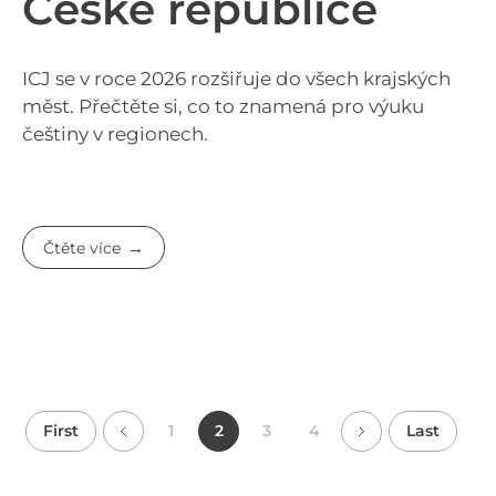
České republice
ICJ se v roce 2026 rozšiřuje do všech krajských
měst. Přečtěte si, co to znamená pro výuku
češtiny v regionech.
Čtěte více
First
1
2
3
4
Last