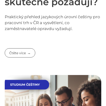
skutečně požadují?
Praktický přehled jazykových úrovní češtiny pro
pracovní trh v ČR a vysvětlení, co
zaměstnavatelé opravdu vyžadují.
Čtěte více