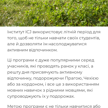
Інститут ICJ використовує літній період для
того, щоб не тільки навчати своїх студентів,
але й дозволяти їм насолоджуватися
активним відпочинком.
Ці програми є дуже популярними серед
учасників, які проводять ранок у класі, а
решту дня присвячують активному
відпочинку, подорожуючи Прагою, Чехією
або за кордоном, і все це з використанням
мовних навичок з рідними мовцями, які
супроводжують їх у подорожах.
Метою програми є не тільки навчитися або