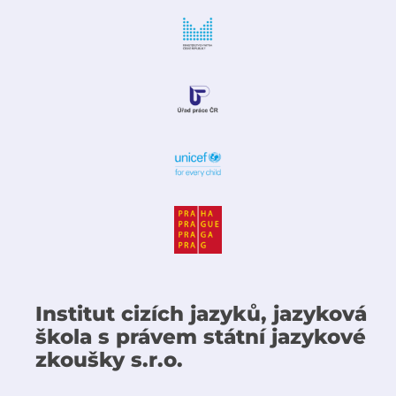
Institut cizích jazyků, jazyková
škola s právem státní jazykové
zkoušky s.r.o.