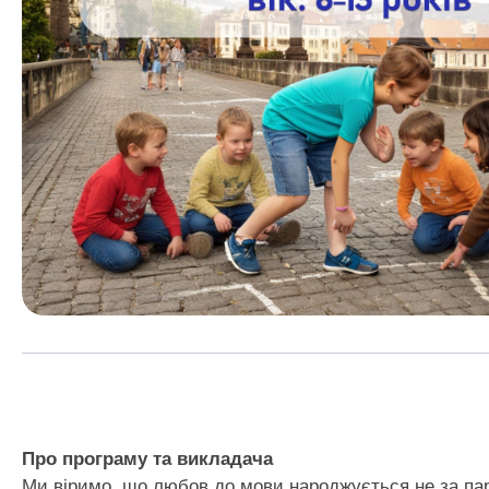
Про програму та викладача
Ми віримо, що любов до мови народжується не за парт