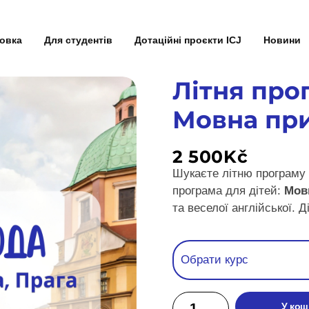
товка
Для студентів
Дотаційні проєкти ICJ
Новини
Літня про
Мовна пр
2 500
Kč
Шукаєте літню програму д
програма для дітей:
Мов
та веселої англійської. 
У кош