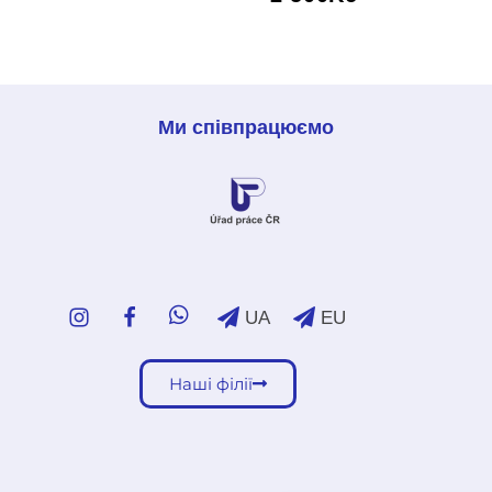
Ми співпрацюємо
UA
EU
Наші філії