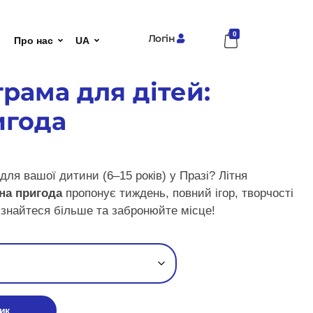
0
Логін
Про нас
UA
грама для дітей:
игода
ля вашої дитини (6–15 років) у Празі? Літня
на пригода
пропонує тиждень, повний ігор, творчості
Дізнайтеся більше та забронюйте місце!
ик