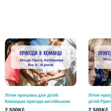
Літня програма для дітей:
Літня про
Командна пригода англійською
дітей:Приг
2 500
Kč
2 500
Kč