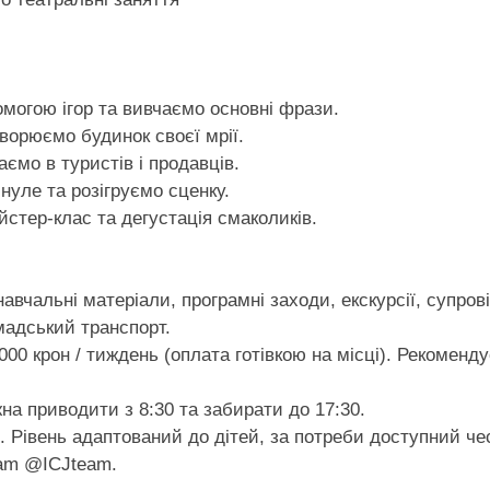
могою ігор та вивчаємо основні фрази.
ворюємо будинок своєї мрії.
аємо в туристів і продавців.
нуле та розігруємо сценку.
стер-клас та дегустація смаколиків.
навчальні матеріали, програмні заходи, екскурсії, супро
мадський транспорт.
00 крон / тиждень (оплата готівкою на місці). Рекоменду
на приводити з 8:30 та забирати до 17:30.
Рівень адаптований до дітей, за потреби доступний чес
ram @ICJteam.