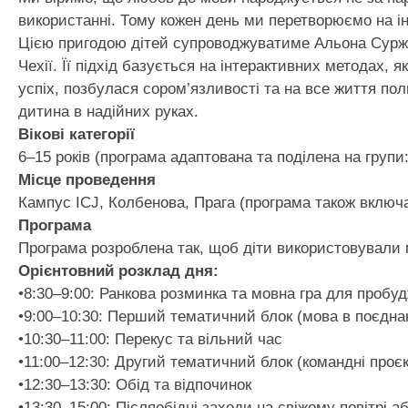
використанні. Тому кожен день ми перетворюємо на ін
Цією пригодою дітей супроводжуватиме Альона Суржик,
Чехії. Її підхід базується на інтерактивних методах,
успіх, позбулася сором’язливості та на все життя пол
дитина в надійних руках.
Вікові категорії
6–15 років (програма адаптована та поділена на групи: 
Місце проведення
Кампус ICJ, Колбенова, Прага (програма також включає
Програма
Програма розроблена так, щоб діти використовували 
Орієнтовний розклад дня:
•8:30–9:00: Ранкова розминка та мовна гра для пробу
•9:00–10:30: Перший тематичний блок (мова в поєднан
•10:30–11:00: Перекус та вільний час
•11:00–12:30: Другий тематичний блок (командні проєкт
•12:30–13:30: Обід та відпочинок
•13:30–15:00: Післяобідні заходи на свіжому повітрі а