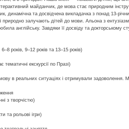
терактивний майданчик, де мова стає природним інструме
 динамічна та досвідчена викладачка з понад 13-річним 
 які природно залучають дітей до мови. Альона з ентузіа
юбила англійську. Завдяки її досвіду та докторському с
6–8 років, 9–12 років та 13–15 років)
 тематичні екскурсії по Празі)
мову в реальних ситуаціях і отримували задоволення. М
дження
ні з творчістю)
и та рольові ігри)
бо театральні заняття