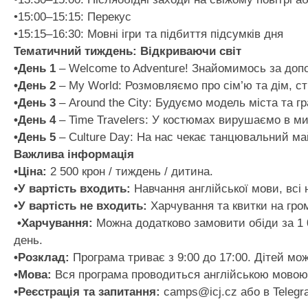
•15:00–15:15: Перекус
•15:15–16:30: Мовні ігри та підбиття підсумків дня
Тематичний тиждень: Відкриваючи світ
•День 1
– Welcome to Adventure! Знайомимось за допо
•День 2
– My World: Розмовляємо про сім’ю та дім, ст
•День 3
– Around the City: Будуємо модель міста та гр
•День 4
– Time Travelers: У костюмах вирушаємо в ми
•День 5
– Culture Day: На нас чекає танцювальний май
Важлива інформація
•Ціна:
2 500 крон / тиждень / дитина.
•У вартість входить:
Навчання англійської мови, всі 
•У вартість не входить:
Харчування та квитки на гро
•Харчування:
Можна додатково замовити обіди за 1 0
день.
•Розклад:
Програма триває з 9:00 до 17:00. Дітей мож
•Мова:
Вся програма проводиться англійською мовою. 
•Реєстрація та запитання:
camps@icj.cz або в Teleg