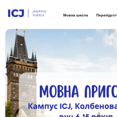
Мовна школа
Перепідго