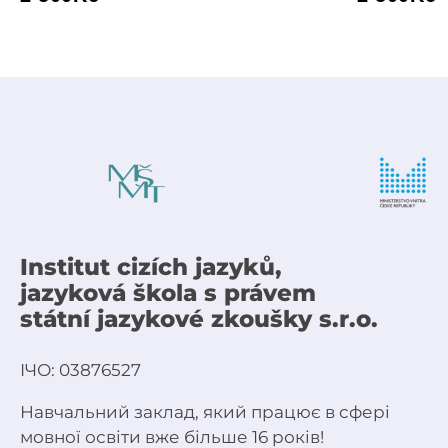
Institut cizích jazyků,
jazyková škola s právem
státní jazykové zkoušky s.r.o.
ІЧО: 03876527
Навчальний заклад, який працює в сфері
мовної освіти вже більше 16 років!