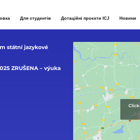
товка
Для студентів
Дотаційні проєкти ICJ
Новини
em státní jazykové
. 2025 ZRUŠENA – výuka
Clic