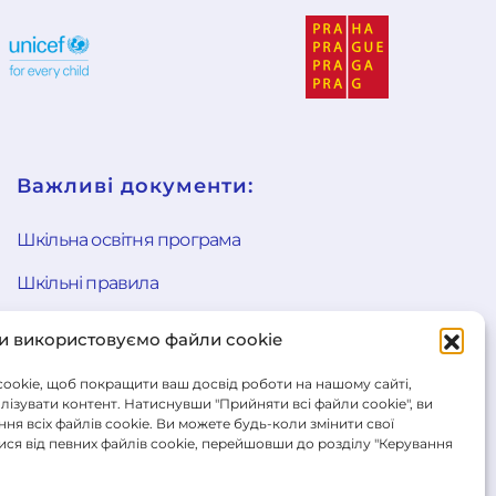
Важливі документи:
Шкільна освітня програма
Шкільні правила
Загальні умови продажу
и використовуємо файли cookie
Заява про відмову від договору
ookie, щоб покращити ваш досвід роботи на нашому сайті,
алізувати контент. Натиснувши "Прийняти всі файли cookie", ви
Cookie Policy
я всіх файлів cookie. Ви можете будь-коли змінити свої
ся від певних файлів cookie, перейшовши до розділу "Керування
Політика конфіденційності