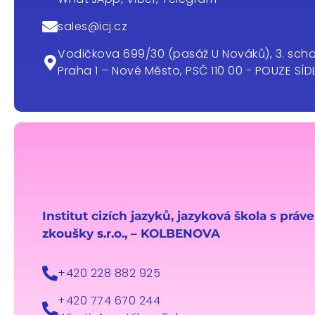
sales@icj.cz
Vodičkova 699/30 (pasáž U Nováků), 3. schod
Praha 1 – Nové Město, PSČ 110 00 - POUZE SÍD
Institut cizích jazyků, jazyková škola s práv
zkoušky s.r.o., – KOLBENOVA
+420 228 882 925
‪+420 774 670 244‬