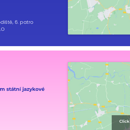
iště, 6. patro
LO
em státní jazykové
Clic