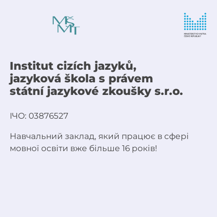
Institut cizích jazyků,
jazyková škola s právem
státní jazykové zkoušky s.r.o.
ІЧО: 03876527
Навчальний заклад, який працює в сфері
мовної освіти вже більше 16 років!