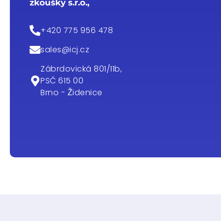
zkoušky s.r.o.,
+420 775 956 478
sales@icj.cz
Zábrdovická 801/11b,
PSČ 615 00
Brno - Židenice