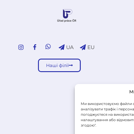
UA
EU
Наші філії
М
Ми використовуємо файли c
аналізувати трафік і персон
погоджуєтеся на використанн
налаштування або відмовити
згодою".