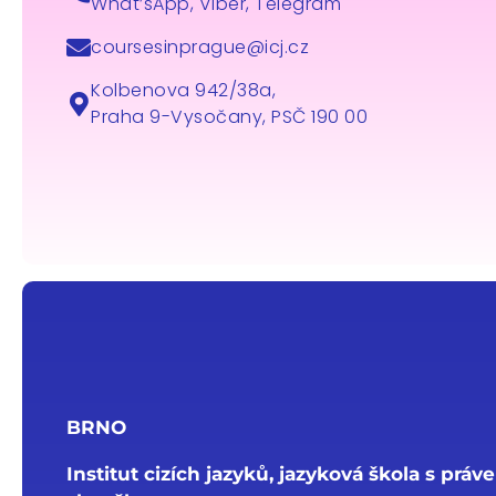
What’sApp, Viber, Telegram
coursesinprague@icj.cz
Kolbenova 942/38a,
Praha 9-Vysočany, PSČ 190 00
BRNO
Institut cizích jazyků, jazyková škola s práv