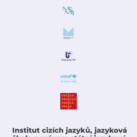
Institut cizích jazyků, jazyková