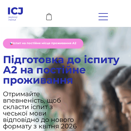
Іспит на постійне місце проживання А2
Підготовка до іспиту
А2 на постійне
проживання
Отримайте
впевненість, щоб
скласти іспит з
чеської мови
відповідно до нового
формату з квітня 2026