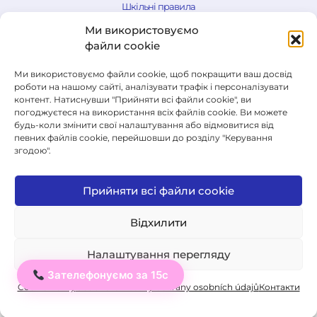
Шкільні правила
Ми використовуємо
Загальні умови продажу
файли cookie
Заява про відмову від договору
Ми використовуємо файли cookie, щоб покращити ваш досвід
роботи на нашому сайті, аналізувати трафік і персоналізувати
Cookie Policy
контент. Натиснувши "Прийняти всі файли cookie", ви
погоджуєтеся на використання всіх файлів cookie. Ви можете
Політика конфіденційності
будь-коли змінити свої налаштування або відмовитися від
певних файлів cookie, перейшовши до розділу "Керування
Правила іспитів
згодою".
Прийняти всі файли cookie
© 2026 ICJ - jazykový institut.
Всі права захищені.
Відхилити
Налаштування перегляду
Зателефонуємо за 15с
Ahoj
Cookie Policy
Особисте: Zásady ochrany osobních údajů
Контакти