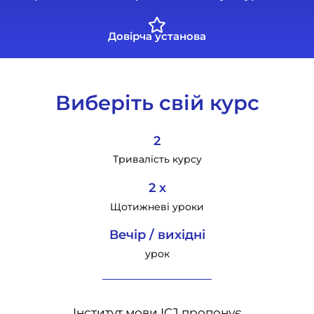
Довірча установа
Виберіть свій курс
2
Тривалість курсу
2 х
Щотижневі уроки
Вечір / вихідні
урок
Інститут мови ICJ пропонує