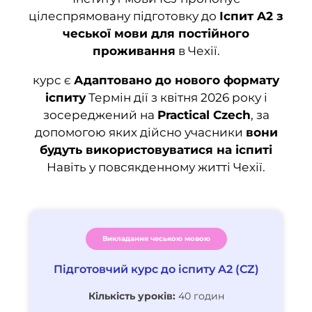
цілеспрямовану підготовку до
Іспит A2 з
чеської мови для постійного
проживання
в Чехії.
курс є
Адаптовано до нового формату
іспиту
Термін дії з квітня 2026 року і
зосереджений на
Practical Czech
, за
допомогою яких дійсно учасники
вони
будуть використовуватися на іспиті
Навіть у повсякденному житті Чехії.
Викладання чеською мовою
Підготовчий курс до іспиту A2 (CZ)
Кількість уроків:
40 годин