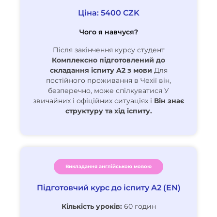
Ціна: 5400 CZK
Чого я навчуся?
Після закінчення курсу студент
Комплексно підготовлений до
складання іспиту A2 з мови
Для
постійного проживання в Чехії він,
безперечно, може спілкуватися
У
звичайних і офіційних ситуаціях і
Він знає
структуру та хід іспиту.
Викладання англійською мовою
Підготовчий курс до іспиту A2 (EN)
Кількість уроків:
60 годин