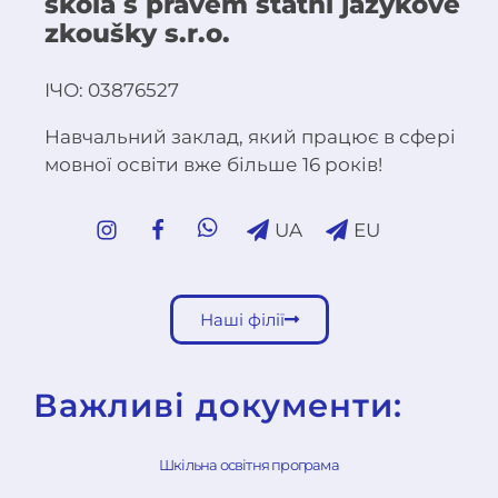
škola s právem státní jazykové
zkoušky s.r.o.
ІЧО: 03876527
Навчальний заклад, який працює в сфері
мовної освіти вже більше 16 років!
UA
EU
Наші філії
Важливі документи:
Шкільна освітня програма