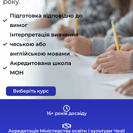
року.
Підготовка відповідно до
вимог
Інтерпретація вивчення
чеською або
англійською мовами
Акредитована школа
МОН
Виберіть курс
16+ років досвіду
Акредитація Міністерства освіти і культури Чехії