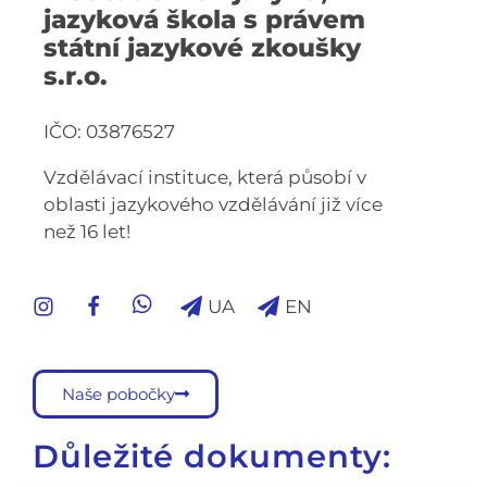
jazyková škola s právem
státní jazykové zkoušky
s.r.o.
IČO: 03876527
Vzdělávací instituce, která působí v
oblasti jazykového vzdělávání již více
než 16 let!
UA
EN
Naše pobočky
Důležité dokumenty: