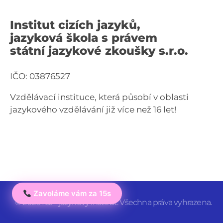
Institut cizích jazyků,
jazyková škola s právem
státní jazykové zkoušky s.r.o.
IČO: 03876527
Vzdělávací instituce, která působí v oblasti
jazykového vzdělávání již více než 16 let!
Zavoláme vám za 15s
© 2026 ICJ - jazykový institut. Všechna práva vyhrazena.