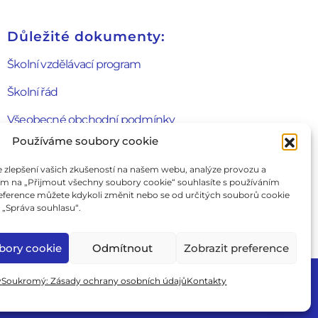
Důležité dokumenty:
Školní vzdělávací program
Školní řád
Všeobecné obchodní podmínky
Používáme soubory cookie
Formulář odstoupení od smlouvy
zlepšení vašich zkušeností na našem webu, analýze provozu a
Cookie Policy
tím na „Přijmout všechny soubory cookie“ souhlasíte s používáním
eference můžete kdykoli změnit nebo se od určitých souborů cookie
Zásady ochrany soukromí
„Správa souhlasu“.
Zkušební řád
bory cookie
Odmítnout
Zobrazit preference
Ahoj
y
Soukromý: Zásady ochrany osobních údajů
Kontakty