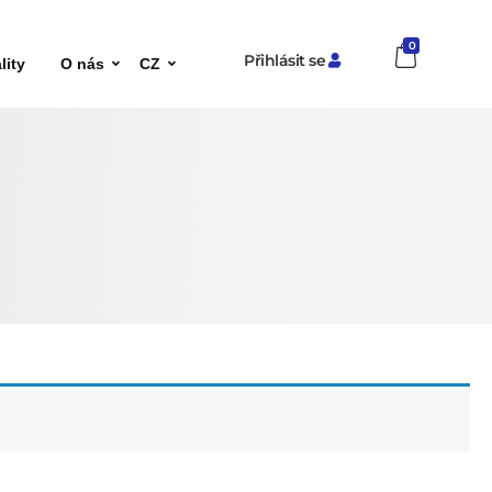
0
Přihlásit se
lity
O nás
CZ