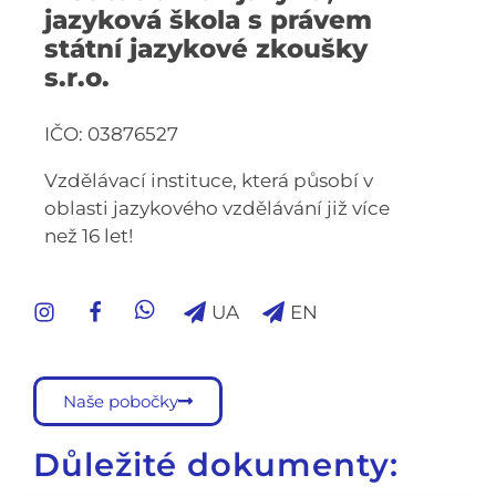
jazyková škola s právem
státní jazykové zkoušky
s.r.o.
IČO: 03876527
Vzdělávací instituce, která působí v
oblasti jazykového vzdělávání již více
než 16 let!
UA
EN
Naše pobočky
Důležité dokumenty: