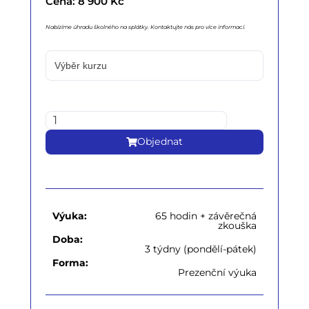
Cena: 8 900 Kč
Nabízíme úhradu školného na splátky. Kontaktujte nás pro více informací.
Objednat
Výuka:
65 hodin + závěrečná
zkouška
Doba:
3 týdny (pondělí-pátek)
Forma:
Prezenční výuka