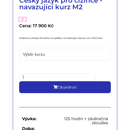
Český jazyk pro cizince -
navazující kurz M2
Cena: 17 900 Kč
Nabízíme úhradu školného na splátky. Kontaktujte nás pro více informací.
Objednat
Výuka:
125 hodin + závěrečná
zkouška
Doba: