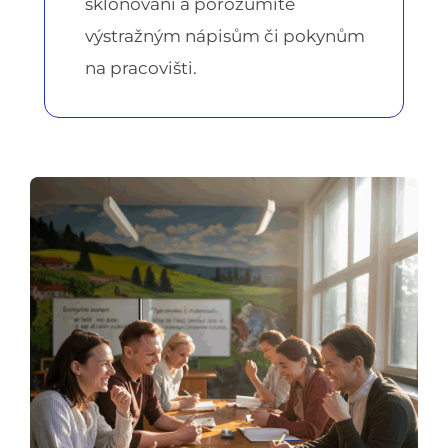
skloňování a porozumíte
výstražným nápisům či pokynům
na pracovišti.