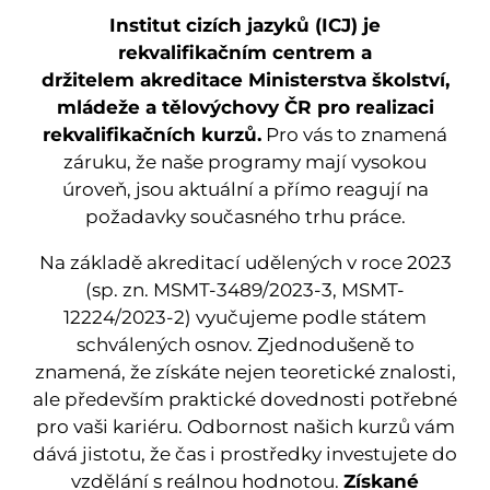
Institut cizích jazyků (ICJ) je
rekvalifikačním centrem a
držitelem akreditace Ministerstva školství,
mládeže a tělovýchovy ČR pro realizaci
rekvalifikačních kurzů.
Pro vás to znamená
záruku, že naše programy mají vysokou
úroveň, jsou aktuální a přímo reagují na
požadavky současného trhu práce.
Na základě akreditací udělených v roce 2023
(sp. zn. MSMT-3489/2023-3, MSMT-
12224/2023-2) vyučujeme podle státem
schválených osnov. Zjednodušeně to
znamená, že získáte nejen teoretické znalosti,
ale především praktické dovednosti potřebné
pro vaši kariéru. Odbornost našich kurzů vám
dává jistotu, že čas i prostředky investujete do
vzdělání s reálnou hodnotou.
Získané