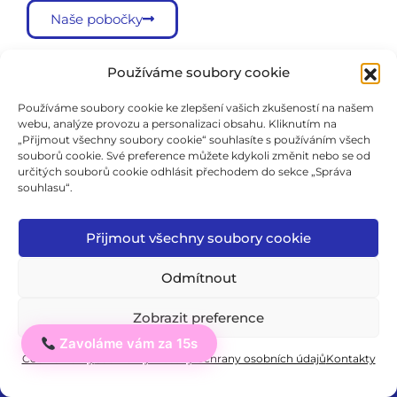
Naše pobočky
Důležité dokumenty:
Používáme soubory cookie
Používáme soubory cookie ke zlepšení vašich zkušeností na našem
Školní vzdělávací program
webu, analýze provozu a personalizaci obsahu. Kliknutím na
„Přijmout všechny soubory cookie“ souhlasíte s používáním všech
Školní řád
souborů cookie. Své preference můžete kdykoli změnit nebo se od
určitých souborů cookie odhlásit přechodem do sekce „Správa
Všeobecné obchodní podmínky
souhlasu“.
Formulář odstoupení od smlouvy
Přijmout všechny soubory cookie
Cookie Policy
Odmítnout
Zásady ochrany soukromí
Zkušební řád
Zobrazit preference
Zavoláme vám za 15s
Ahoj
Cookie Policy
Soukromý: Zásady ochrany osobních údajů
Kontakty
© 2026 ICJ - jazykový institut.