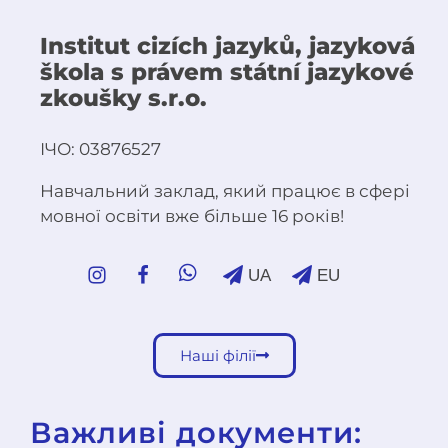
Institut cizích jazyků, jazyková
škola s právem státní jazykové
zkoušky s.r.o.
ІЧО: 03876527
Навчальний заклад, який працює в сфері
мовної освіти вже більше 16 років!
UA
EU
Наші філії
Важливі документи: