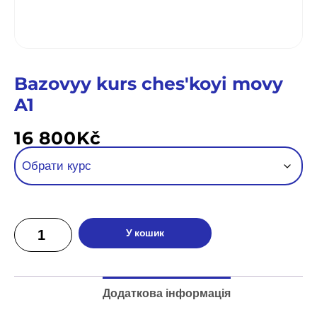
Bazovyy kurs chesʹkoyi movy
A1
16 800
Kč
У кошик
Додаткова інформація