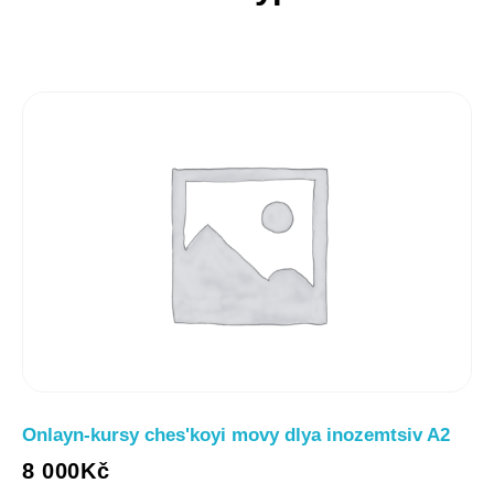
Onlayn-kursy chesʹkoyi movy dlya inozemtsiv A2
8 000
Kč