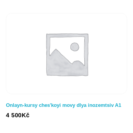
Onlayn-kursy chesʹkoyi movy dlya inozemtsiv A1
4 500
Kč