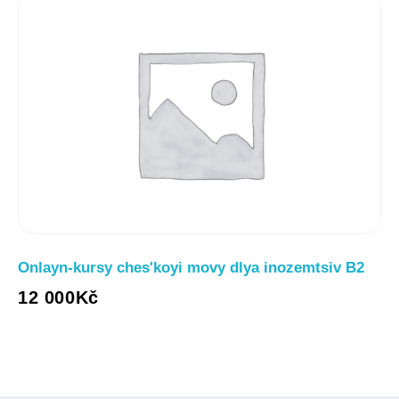
Onlayn-kursy chesʹkoyi movy dlya inozemtsiv B2
12 000
Kč