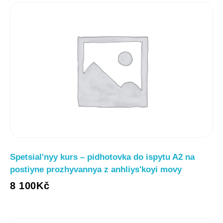
Spetsialʹnyy kurs – pidhotovka do ispytu A2 na
postiyne prozhyvannya z anhliysʹkoyi movy
8 100
Kč