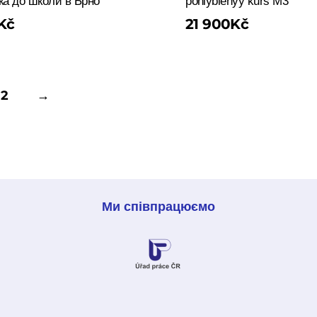
вка до школи в Брно
pohlyblenyy kurs M3
Kč
21 900
Kč
2
→
Ми співпрацюємо