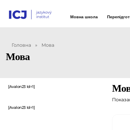
Мовна школа
Перепідго
Головна
»
Мова
Мова
Мо
[avalon23 Id=1]
Показан
[avalon23 Id=1]