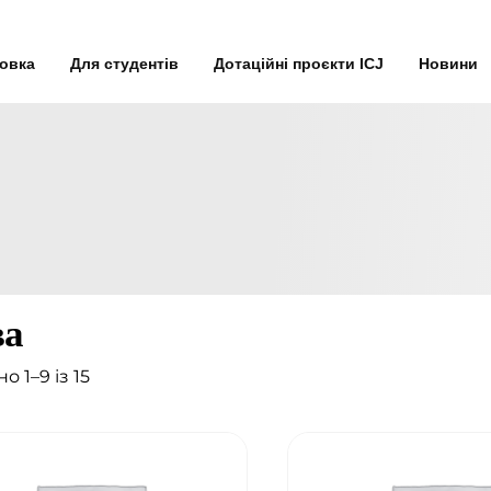
товка
Для студентів
Дотаційні проєкти ICJ
Новини
ва
о 1–9 із 15