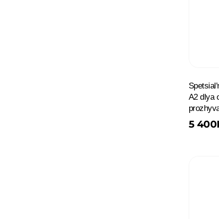
Spetsial
A2 dlya 
prozhyva
5 400