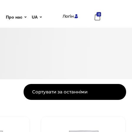
0
Логін
Про нас
UA