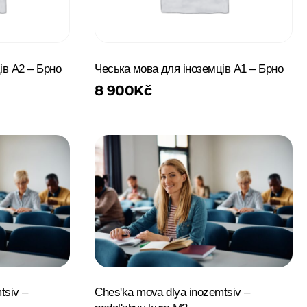
ів A2 – Брно
Чеська мова для іноземців A1 – Брно
8 900
Kč
tsiv –
Chesʹka mova dlya inozemtsiv –