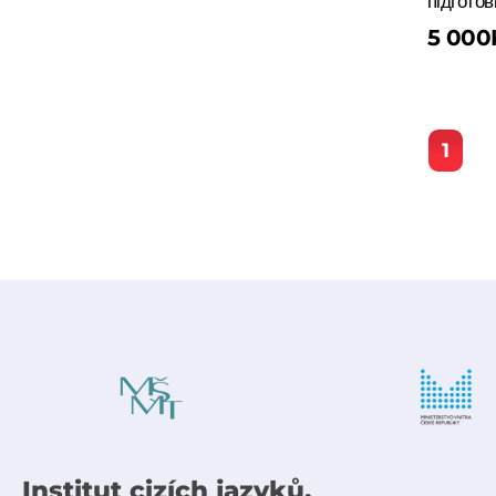
підгото
5 000
1
Institut cizích jazyků,