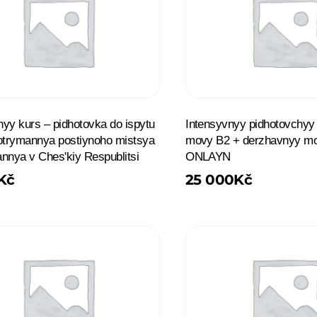
ʹnyy kurs – pidhotovka do ispytu
Intensyvnyy pidhotovchyy 
otrymannya postiynoho mistsya
movy B2 + derzhavnyy mo
nnya v Chesʹkiy Respublitsi
ONLAYN
Kč
25 000
Kč