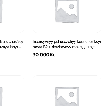
kurs chesʹkoyi
Intensyvnyy pidhotovchyy kurs chesʹkoyi
vnyy ispyt –
movy B2 + derzhavnyy movnyy ispyt
30 000
Kč