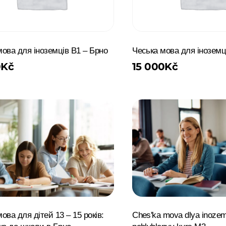
мова для іноземців B1 – Брно
Чеська мова для іноземц
0
Kč
15 000
Kč
ова для дітей 13 – 15 років:
Chesʹka mova dlya inozem