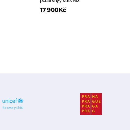
podalʹshyy kurs M2
17 900
Kč