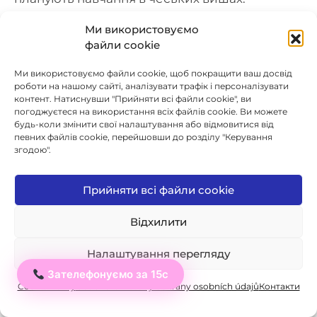
Звертаємо увагу на академічну лексику,
Ми використовуємо
розуміння спеціалізованих текстів,
файли cookie
написання есе та підготовку до усної частини
іспиту.
Ми використовуємо файли cookie, щоб покращити ваш досвід
Записатися можна до
20 квітня
на нашому
роботи на нашому сайті, аналізувати трафік і персоналізувати
контент. Натиснувши "Прийняти всі файли cookie", ви
сайті:
погоджуєтеся на використання всіх файлів cookie. Ви можете
https://icj.cz/statni-zkouska-z-ceskeho-jazyka-
будь-коли змінити свої налаштування або відмовитися від
певних файлів cookie, перейшовши до розділу "Керування
pro-cizince/
згодою".
Прийняти всі файли cookie
Як проходить підготовка?
Курс проводять досвідчені викладачі, які
Відхилити
спеціалізуються на підготовці до мовних
іспитів. Навчання проходить у невеликих
Налаштування перегляду
групах, що дає змогу приділити максимум
Зателефонуємо за 15с
Ahoj
уваги кожному студентові.
Cookie Policy
Особисте: Zásady ochrany osobních údajů
Контакти
● Опрацювання тестових завдань – робота з