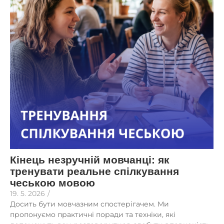
Кінець незручній мовчанці: як
тренувати реальне спілкування
чеською мовою
19. 5. 2026
/
Досить бути мовчазним спостерігачем. Ми
пропонуємо практичні поради та техніки, які