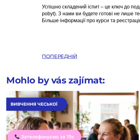
Успішно складений іспит – це ключ до по
pobyt). З нами ви будете готові не лише т
Більше інформації про курси та реєстраці
ПОПЕРЕДНІЙ
Mohlo by vás zajímat:
Зателефонуємо за 15с