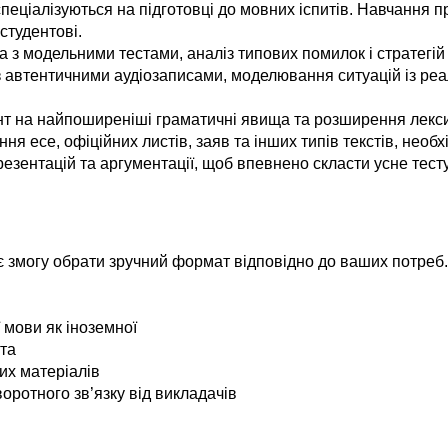
спеціалізуються на підготовці до мовних іспитів. Навчання 
студентові.
з модельними тестами, аналіз типових помилок і стратегій 
з автентичними аудіозаписами, моделювання ситуацій із реа
нт на найпоширеніші граматичні явища та розширення лексик
 есе, офіційних листів, заяв та інших типів текстів, необхі
презентацій та аргументації, щоб впевнено скласти усне тест
є змогу обрати зручний формат відповідно до ваших потре
 мови як іноземної
нта
их матеріалів
воротного зв’язку від викладачів