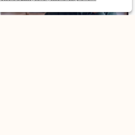
Як перестати перекладати в голові та
почати вільно говорити чеською
5. 5. 2026
/
Практичний посібник з відключення внутрішнього
перекладача. Вивчіть техніки, які допоможуть пов'язати
думки безпосередньо з чеськими словами та
прискорити реакцію.
Читати далі