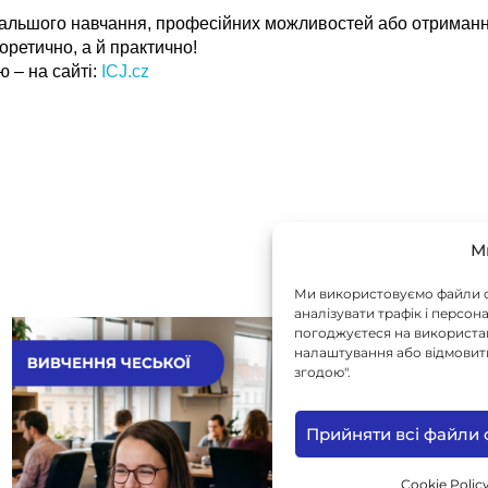
дальшого навчання, професійних можливостей або отримання
еоретично, а й практично!
ю – на сайті:
ICJ.cz
М
Ми використовуємо файли c
аналізувати трафік і персон
погоджуєтеся на використанн
налаштування або відмовити
згодою".
Прийняти всі файли 
Cookie Polic