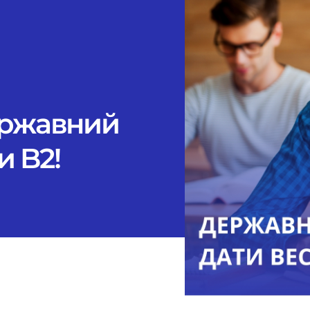
ержавний
и B2!