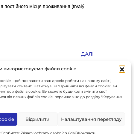
 постійного місця проживання (trvalý
ДАЛІ
и використовуємо файли cookie
ookie, щоб покращити ваш досвід роботи на нашому сайті,
алізувати контент. Натиснувши "Прийняти всі файли cookie", ви
я всіх файлів cookie. Ви можете будь-коли змінити свої
ся від певних файлів cookie, перейшовши до розділу "Керування
cookie
Відхилити
Налаштування перегляду
Ahoj
y
Особисте: Zásady ochrany osobních údajů
Контакти