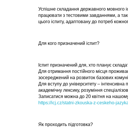
Успішне складання державного мовного іс
працювати з тестовими завданнями, а тако
цього іспиту, адаптовану до потреб кожно
Для кого призначений іспит?
Іспит призначений для, хто планує склада
Для отримання постійного місця проживання
зосереджений на розвиток базових комуні
Для вступу до університету – інтенсивна 
академічну лексику, розуміння спеціалізов
Записатися можна до
20 квітня
на нашому
https://icj.cz/statni-zkouska-z-ceskeho-jazyk
Як проходить підготовка?