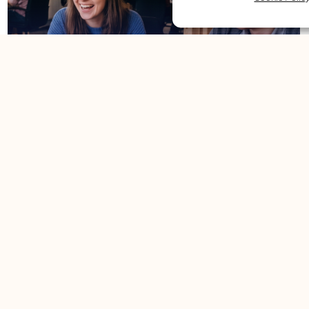
Чеська на роботі: фрази, які вам
знадобляться щодня
12. 5. 2026
/
Опануйте професійну чеську. Ми підготували огляд
ключових фраз, які допоможуть вам краще спілкуватися
з колегами, брати участь у дискусіях та...
Читати далі