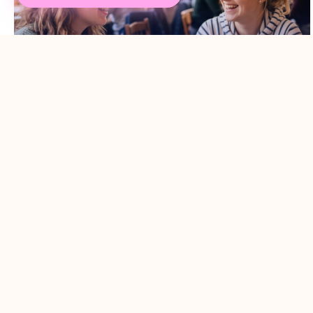
Кінець незручній мовчанці: як
тренувати реальне спілкування
чеською мовою
19. 5. 2026
/
Досить бути мовчазним спостерігачем. Ми пропонуємо
практичні поради та техніки, які допоможуть вам
розговоритися, здобути впевненість і почати активно
використовувати...