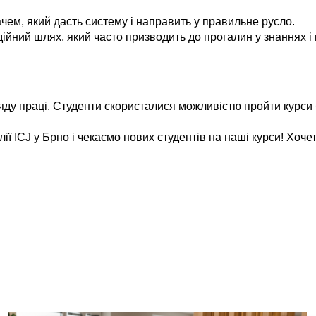
чем, який дасть систему і направить у правильне русло.
дійний шлях, який часто призводить до прогалин у знаннях і 
яду праці.
Студенти скористалися можливістю пройти курси 
 ICJ у Брно і чекаємо нових студентів на наші курси! Хоче