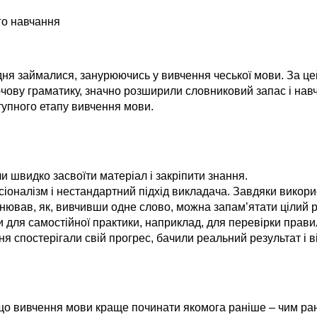
го навчання
дня займалися, занурюючись у вивчення чеської мови. За це
чову граматику, значно розширили словниковий запас і нав
тупного етапу вивчення мови.
и швидко засвоїти матеріал і закріпити знання.
сіоналізм і нестандартний підхід викладача. Завдяки викор
нював, як, вивчивши одне слово, можна запам’ятати цілий р
 для самостійної практики, наприклад, для перевірки прави
дня спостерігали свій прогрес, бачили реальний результат і в
м, що вивчення мови краще починати якомога раніше – чим 