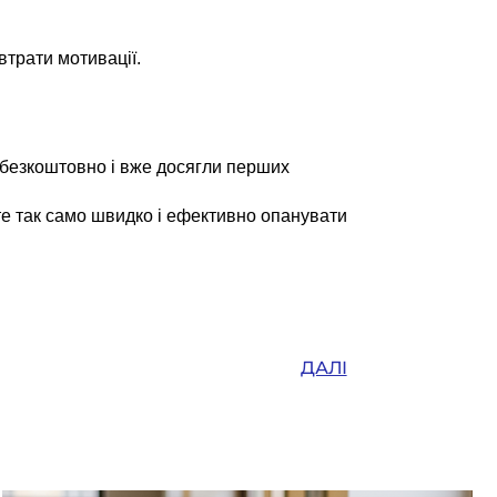
втрати мотивації.
безкоштовно і вже досягли перших
те так само швидко і ефективно опанувати
ДАЛІ