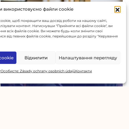
и використовуємо файли cookie
ookie, щоб покращити ваш досвід роботи на нашому сайті,
алізувати контент. Натиснувши "Прийняти всі файли cookie", ви
я всіх файлів cookie. Ви можете будь-коли змінити свої
ся від певних файлів cookie, перейшовши до розділу "Керування
cookie
Відхилити
Налаштування перегляду
Ahoj
y
Особисте: Zásady ochrany osobních údajů
Контакти
Як перестати перекладати в голові та