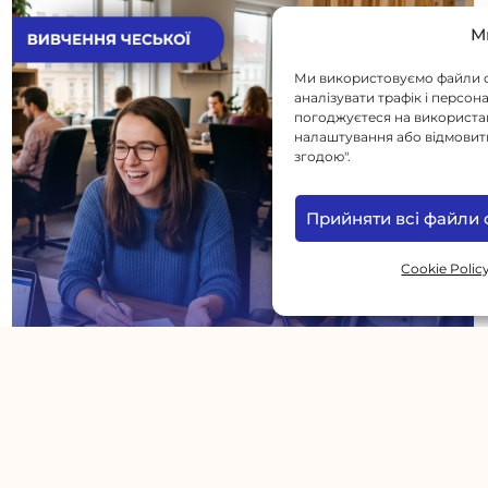
М
Ми використовуємо файли c
аналізувати трафік і персон
погоджуєтеся на використанн
налаштування або відмовити
згодою".
Прийняти всі файли 
Cookie Polic
Чеська на роботі: фрази, які вам