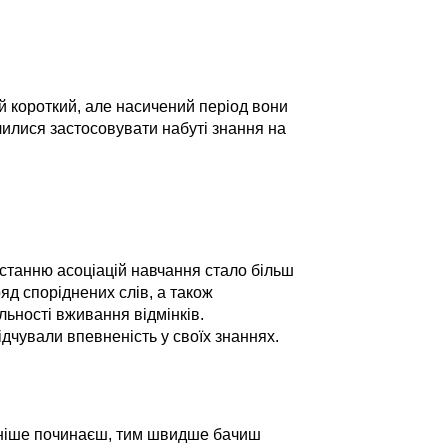
й короткий, але насичений період вони
чилися застосовувати набуті знання на
истанню асоціацій навчання стало більш
яд споріднених слів, а також
льності вживання відмінків.
ідчували впевненість у своїх знаннях.
раніше починаєш, тим швидше бачиш