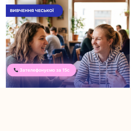
Зателефонуємо за 15с
Кінець незручній мовчанці: як