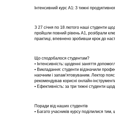
Інтенсивний курс A1: 3 тижні продуктивно
З 27 січня по 18 лютого наші студенти що
пройшли повний рівень A1, розібрали клю
практиці, впевнено зробивши крок до нас
Що сподобалося студентам?
•
Інтенсивність
: щоденні заняття допомогл
•
Викладання
: студенти відзначили профе
наочним і запам’ятовуваним. Лектор пояс
рекомендував корисні онлайн-інструменти
•
Ефективність
: за три тижні студенти що
Поради від наших студентів
• Багато учасників курсу поділилися ти