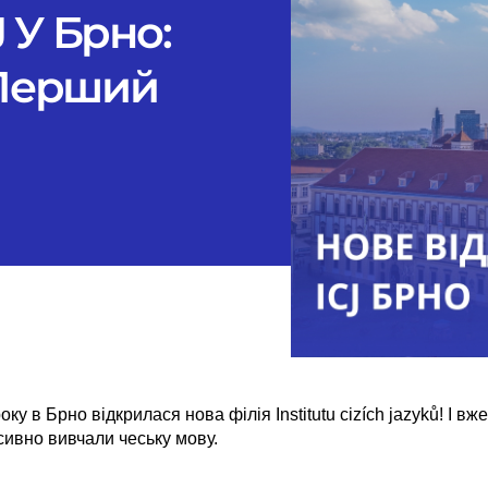
J У Брно:
 Перший
оку в Брно відкрилася нова філія Institutu cizích jazyků! І 
нсивно вивчали чеську мову.