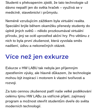
Studenti s překvapením zjistili, že tato technologie už
dávno nepatří jen do světa hraček – využívá se v
medicíně, stavebnictví i průmyslu.
Neméně vzrušujícím zážitkem byla
virtuální realita
.
Speciální brýle během okamžiku přenesly studenty do
úplně jiných světů – někdo prozkoumával virtuální
přírodu, jiný se ocitl uprostřed akční hry. Pro většinu z
nich to byla první zkušenost, která vyvolala směs
nadšení, údivu a nekonečných otázek.
Více než jen exkurze
Exkurze v HW LABU tak nebyla jen příjemným
zpestřením výuky, ale hlavně důkazem, že technologie
mohou být
inspirací i motorem k vlastní tvořivosti a
rozvoji
.
Za tuto cennou zkušenost patří naše velké poděkování
celému týmu HW LABu za vstřícné přijetí, zajímavý
program a možnost otevřít studentům dveře do světa
moderních technologií.