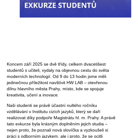
Koncem září 2025 se dvě třídy, celkem
dvacetišest
studentů s učiteli
, vydaly na objevnou cestu do světa
moderních technologií. Od 9 do 13 hodin jsme měli
jedinečnou příležitost navštívit
HW LAB – otevřenou
dílnu hlavního města Prahy
, místo, kde se spojuje
kreativita, učení a inovace.
Naši studenti se právě účastní nultého ročníku
vzdělávání v Institutu cizích jazyků, který se daří
realizovat díky podpoře Magistrátu hl. m. Prahy. A právě
tato exkurze byla krásným doplněním jejich studia –
nejen proto, že poznali nová slovíčka a vyzkoušeli si
práci s odborným jazykem, ale i proto, že se ocitli