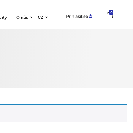
0
Přihlásit se
lity
O nás
CZ