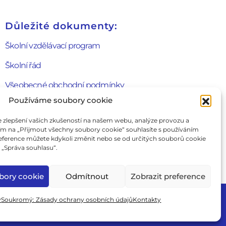
Důležité dokumenty:
Školní vzdělávací program
Školní řád
Všeobecné obchodní podmínky
Používáme soubory cookie
Formulář odstoupení od smlouvy
zlepšení vašich zkušeností na našem webu, analýze provozu a
Cookie Policy
tím na „Přijmout všechny soubory cookie“ souhlasíte s používáním
eference můžete kdykoli změnit nebo se od určitých souborů cookie
Zásady ochrany soukromí
„Správa souhlasu“.
Zkušební řád
bory cookie
Odmítnout
Zobrazit preference
Ahoj
y
Soukromý: Zásady ochrany osobních údajů
Kontakty