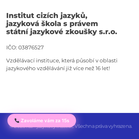
Institut cizích jazyků,
jazyková škola s právem
státní jazykové zkoušky s.r.o.
IČO: 03876527
Vzdělávací instituce, která působí v oblasti
jazykového vzdělávání již více než 16 let!
Zavoláme vám za 15s
© 2026 ICJ - jazykový institut. Všechna práva vyhrazena.