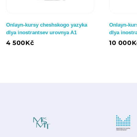
Onlayn-kursy cheshskogo yazyka
Onlayn-kur
dlya inostrantsev urovnya A1
dlya inostr
4 500
Kč
10 000
K