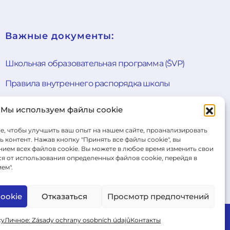
Важные документы:
Школьная образовательная программа (ŠVP)
Правила внутреннего распорядка школы
Общие условия продажи
Мы используем файлы cookie
Форма для отказа от договора
e, чтобы улучшить ваш опыт на нашем сайте, проанализировать
 контент. Нажав кнопку "Принять все файлы cookie", вы
Cookie Policy
ием всех файлов cookie. Вы можете в любое время изменить свои
ся от использования определенных файлов cookie, перейдя в
Политика конфиденциальности
ем".
Правила проведения экзаменов
ookie
Отказаться
Просмотр предпочтений
Ahoj
cy
Личное: Zásady ochrany osobních údajů
Контакты