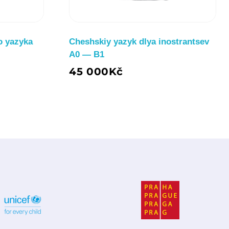
o yazyka
Cheshskiy yazyk dlya inostrantsev
A0 — B1
В Корзину
45 000
Kč