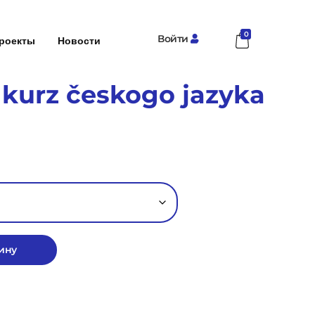
0
Войти
роекты
Новости
 kurz českogo jazyka
ину