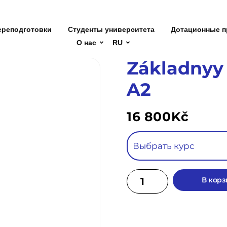
ереподготовки
Студенты университета
Дотационные п
О нас
RU
Základnyy
A2
16 800
Kč
В корз