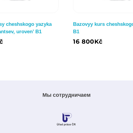
sy cheshskogo yazyka
Bazovyy kurs cheshskog
antsev, uroven’ B1
B1
č
16 800
Kč
Мы сотрудничаем