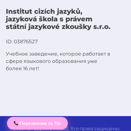
Institut cizích jazyků,
jazyková škola s právem
státní jazykové zkoušky s.r.o.
ID: 03876527
Учебное заведение, которое работает в
сфере языкового образования уже
более 16 лет!
Перезвоним за 15с
© 2026 ICJ - jazykový institut. Все права защищены.