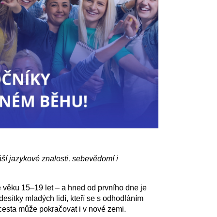
áší jazykové znalosti, sebevědomí i
e věku 15–19 let – a hned od prvního dne je
desítky mladých lidí, kteří se s odhodláním
í cesta může pokračovat i v nové zemi.