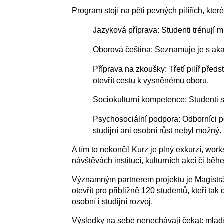
Program stojí na pěti pevných pilířích, kte
Jazyková příprava:
Studenti trénují m
Oborová čeština:
Seznamuje je s aka
Příprava na zkoušky:
Třetí pilíř před
otevřít cestu k vysněnému oboru.
Sociokulturní kompetence:
Studenti s
Psychosociální podpora:
Odborníci po
studijní ani osobní růst nebyl možný.
A tím to nekončí! Kurz je plný exkurzí, works
návštěvách institucí, kulturních akcí či b
Významným partnerem projektu je
Magistr
otevřít pro přibližně 120 studentů, kteří ta
osobní i studijní rozvoj.
Výsledky na sebe nenechávají čekat: mladí l