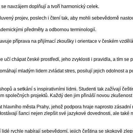
ré se navzájem doplňují a tvoří harmonický celek.
luvený projev, poslech i čtení tak, aby mohli sebevědomě nastou
demickými předměty a odbornou terminologií.
stavuje příprava na přijímací zkoušky i orientace v českém vzdě
e učí chápat české prostředí, jeho zvyklosti i pravidla, a tím se 
máhají mladým lidem zvládat stres, posilují jejich odolnost a 
hopů a setkání s inspirativními lidmi. Studenti tak zažívají češti
ěhem společných projektů. Každý den jim přináší novou zkušenost 
át hlavního města Prahy
, jehož podpora hraje naprosto zásadní r
k dostávají šanci nejen zlepšit své jazykové dovednosti, ale také
idé rychle nabírají sebevědomí, jejich čeština se skokově zlepšu