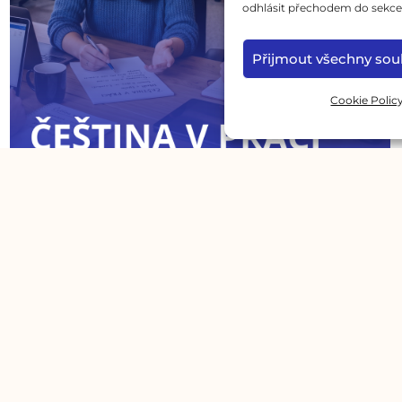
odhlásit přechodem do sekce 
Přijmout všechny sou
Cookie Polic
Čeština v práci: fráze, které potřebujete
každý den
12. 5. 2026
/
Ovládněte profesní češtinu. Připravili jsme pro vás přehled
klíčových frází, které vám pomohou lépe komunikovat s
kolegy, zapojit se do...
Read More
Spolupracujeme