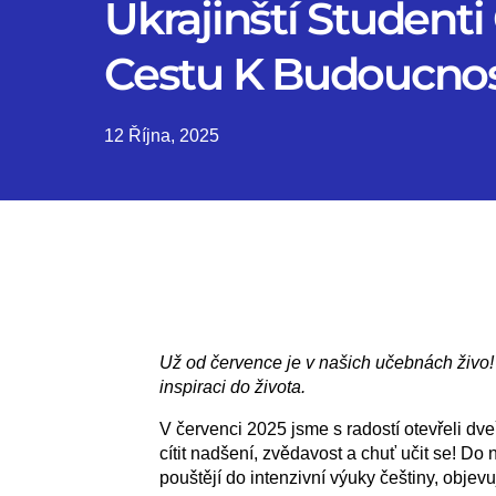
Ukrajinští Studenti
Cestu K Budoucnos
12 Října, 2025
Už od července je v našich učebnách živo! 
inspiraci do života.
V červenci 2025 jsme s radostí otevřeli dv
cítit nadšení, zvědavost a chuť učit se! Do
pouštějí do intenzivní výuky češtiny, objevu