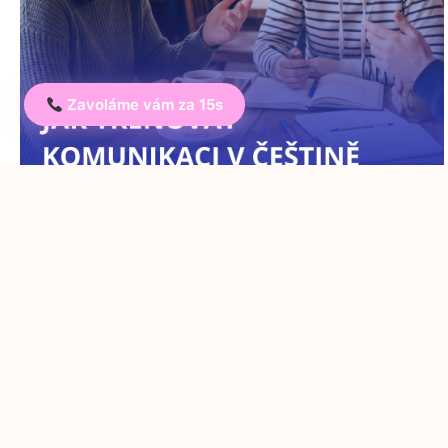
Zavoláme vám za 15s
Trapné ticho skončilo: jak trénovat
reálnou komunikaci v češtině
19. 5. 2026
/
Přestaňte být tichým pozorovatelem. Nabízíme vám
praktické tipy a techniky, které vám pomohou rozvázat
jazyk, získat jistotu v mluvení a...
Read More