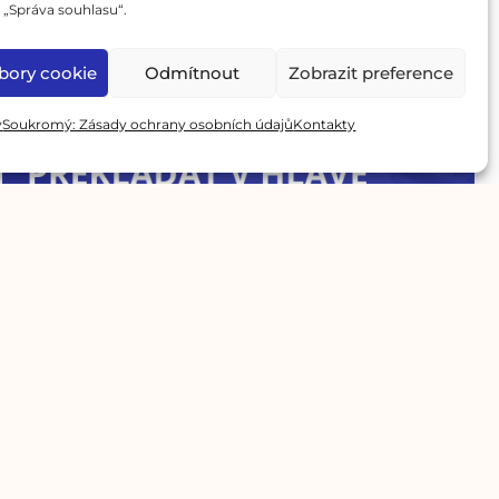
„Správa souhlasu“.
bory cookie
Odmítnout
Zobrazit preference
Ahoj
y
Soukromý: Zásady ochrany osobních údajů
Kontakty
Jak přestat překládat v hlavě a začít
mluvit česky plynule
5. 5. 2026
/
Praktický návod, jak odbourat vnitřní překladač. Naučte se
techniky, které vám pomohou propojit myšlenky přímo s
českými slovy a zrychlit...
Read More