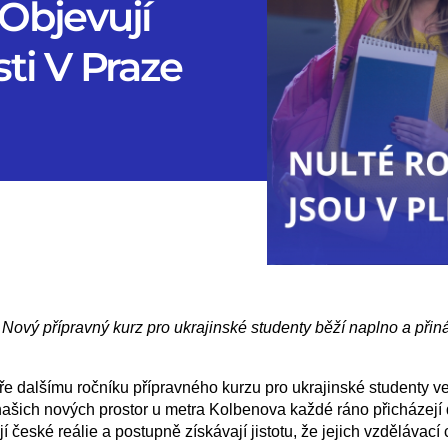
 Objevují
ti V Praze
Nový přípravný kurz pro ukrajinské studenty běží naplno a přin
eře dalšímu ročníku přípravného kurzu pro ukrajinské studenty v
 našich nových prostor u metra Kolbenova každé ráno přicházejí 
jí české reálie a postupně získávají jistotu, že jejich vzdělávac