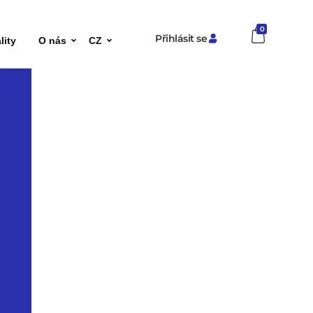
0
Přihlásit se
lity
O nás
CZ