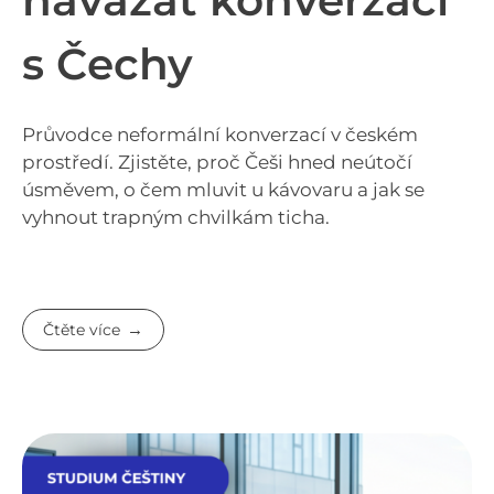
navázat konverzaci
s Čechy
Průvodce neformální konverzací v českém
prostředí. Zjistěte, proč Češi hned neútočí
úsměvem, o čem mluvit u kávovaru a jak se
vyhnout trapným chvilkám ticha.
Čtěte více