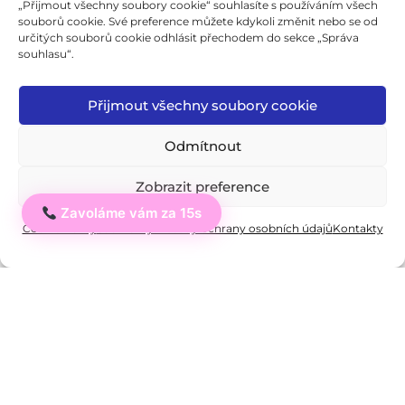
„Přijmout všechny soubory cookie“ souhlasíte s používáním všech
souborů cookie. Své preference můžete kdykoli změnit nebo se od
určitých souborů cookie odhlásit přechodem do sekce „Správa
souhlasu“.
Přijmout všechny soubory cookie
Odmítnout
Zjistit více
Zobrazit preference
Zavoláme vám za 15s
Ahoj
Cookie Policy
Soukromý: Zásady ochrany osobních údajů
Kontakty
Institut cizích jazyků,
jazyková škola s právem
státní jazykové zkoušky
s.r.o.
IČO: 03876527
Vzdělávací instituce, která působí v