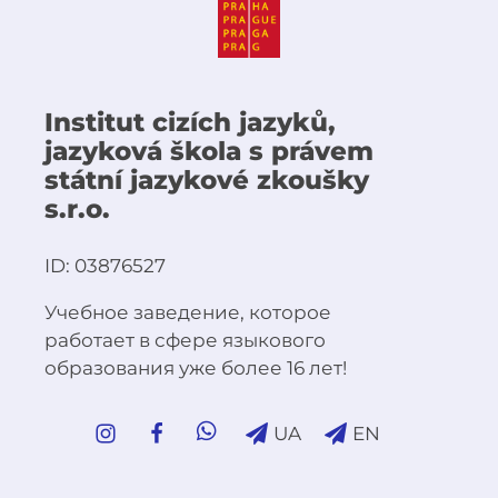
Institut cizích jazyků,
jazyková škola s právem
státní jazykové zkoušky
s.r.o.
ID: 03876527
Учебное заведение, которое
работает в сфере языкового
образования уже более 16 лет!
UA
EN