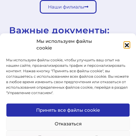
Наши филиалы
Важные документы:
Мы используем файлы
cookie
Школьная образовательная программа (ŠVP)
Правила внутреннего распорядка школы
Мы используем файлы cookie, чтобы улучшить ваш опыт на
нашем сайте, проанализировать трафик и персонализировать
контент. Нажав кнопку "Принять все файлы cookie", вы
Общие условия продажи
соглашаетесь с использованием всех файлов cookie. Вы можете
в любое время изменить свои предпочтения или отказаться от
Форма для отказа от договора
использования определенных файлов cookie, перейдя в раздел
"Управление согласием".
Cookie Policy
Политика конфиденциальности
Принять все файлы cookie
Правила проведения экзаменов
Отказаться