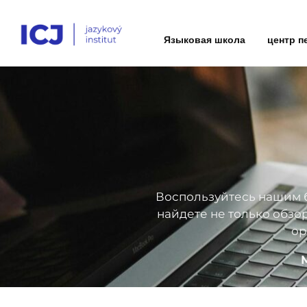
Языковая школа
центр п
Воспользуйтесь нашим б
найдете не только обзо
ор