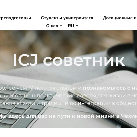
ереподготовки
Студенты университета
Дотационные п
О нас
RU
ICJ советник
олее чем 17-летним опытом и
познакомьтесь с н
р курсов, но и практические советы для жизни в 
ганов власти и традиций до интеграции в общест
Мы здесь для вас на пути к новой жизни в Чехии