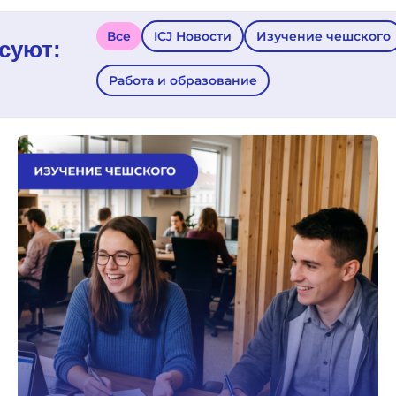
Все
ICJ Новости
Изучение чешского
суют:
Работа и образование