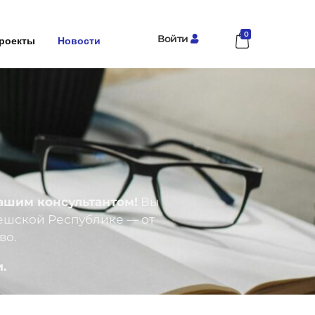
0
Войти
роекты
Новости
ашим консультантом!
Вы
Чешской Республике — от
во.
.