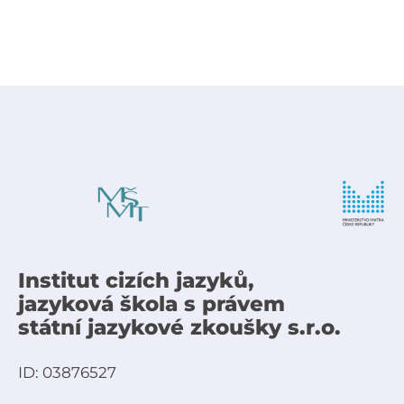
Institut cizích jazyků,
jazyková škola s právem
státní jazykové zkoušky s.r.o.
ID: 03876527