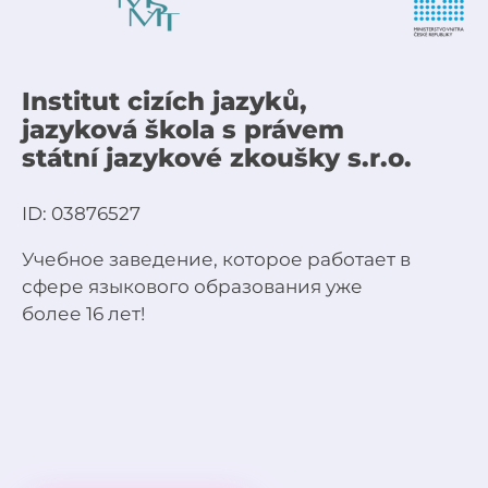
Institut cizích jazyků,
jazyková škola s právem
státní jazykové zkoušky s.r.o.
ID: 03876527
Учебное заведение, которое работает в
сфере языкового образования уже
более 16 лет!