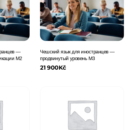
транцев —
Чешский язык для иностранцев —
икации M2
продвинутый уровень M3
21 900
Kč