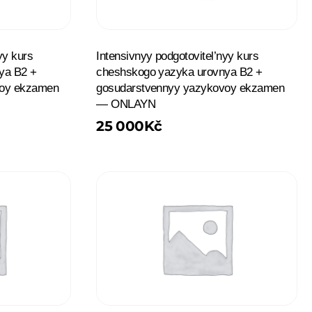
yy kurs
Intensivnyy podgotovitel’nyy kurs
ya B2 +
cheshskogo yazyka urovnya B2 +
voy ekzamen
gosudarstvennyy yazykovoy ekzamen
— ONLAYN
25 000
Kč