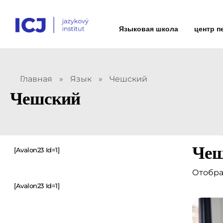
Языковая школа
центр п
Главная
»
Язык
»
Чешский
Чешский
Чеш
[avalon23 Id=1]
Отобра
[avalon23 Id=1]