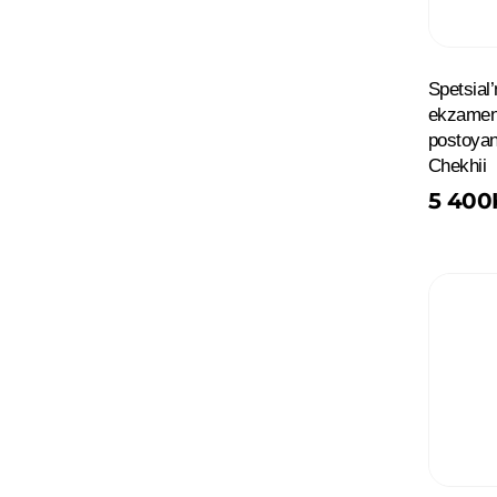
Spetsial
ekzamenu
postoyan
Chekhii
5 400