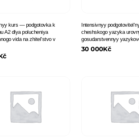
’nyy kurs — podgotovka k
Intensivnyy podgotovitel’n
 A2 dlya polucheniya
cheshskogo yazyka urovn
nogo vida na zhitel’stvo v
gosudarstvennyy yazyko
30 000
Kč
Kč