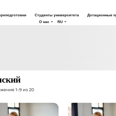
ереподготовки
Студенты университета
Дотационные п
О нас
RU
ский
жение 1–9 из 20