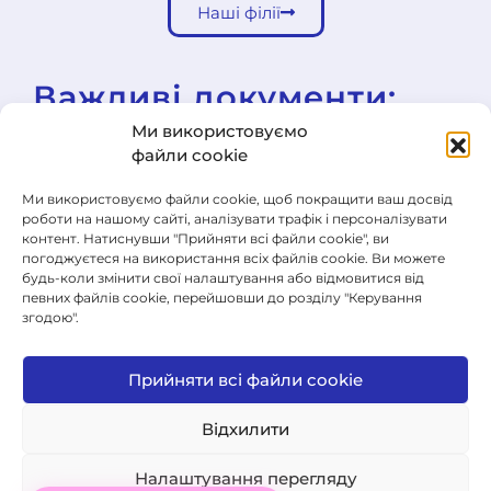
Наші філії
Важливі документи:
Ми використовуємо
файли cookie
Шкільна освітня програма
Шкільні правила
Ми використовуємо файли cookie, щоб покращити ваш досвід
роботи на нашому сайті, аналізувати трафік і персоналізувати
контент. Натиснувши "Прийняти всі файли cookie", ви
Загальні умови продажу
погоджуєтеся на використання всіх файлів cookie. Ви можете
будь-коли змінити свої налаштування або відмовитися від
Заява про відмову від договору
певних файлів cookie, перейшовши до розділу "Керування
згодою".
Cookie Policy
Політика конфіденційності
Прийняти всі файли cookie
Правила іспитів
Відхилити
Налаштування перегляду