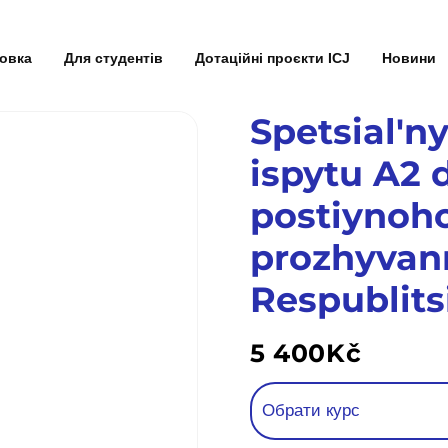
товка
Для студентів
Дотаційні проєкти ICJ
Новини
Spetsialʹn
ispytu A2 
postiynoh
prozhyvann
Respublits
5 400
Kč