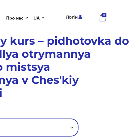
0
Логін
Про нас
UA
yy kurs – pidhotovka do
dlya otrymannya
o mistsya
ya v Chesʹkiy
i