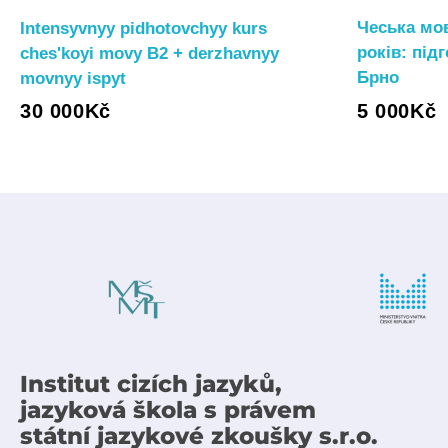
Чеська мов
Intensyvnyy pidhotovchyy kurs
років: під
chesʹkoyi movy B2 + derzhavnyy
Брно
movnyy ispyt
5 000
Kč
30 000
Kč
Institut cizích jazyků,
jazyková škola s právem
státní jazykové zkoušky s.r.o.