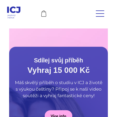
Sdílej svůj příběh
Vyhraj 15 000 Kč
Máš skvělý příběh o studiu v ICJ a životě
s výukou češtiny? Připoj se k naší video
soutěži a vyhraj fantastické ceny!
Více info