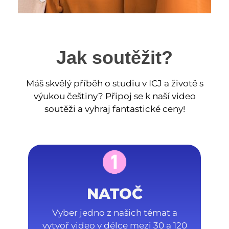
Jak soutěžit?
Máš skvělý příběh o studiu v ICJ a životě s
výukou češtiny? Připoj se k naší video
soutěži a vyhraj fantastické ceny!
NATOČ
Vyber jedno z našich témat a
vytvoř video v délce mezi 30 a 120