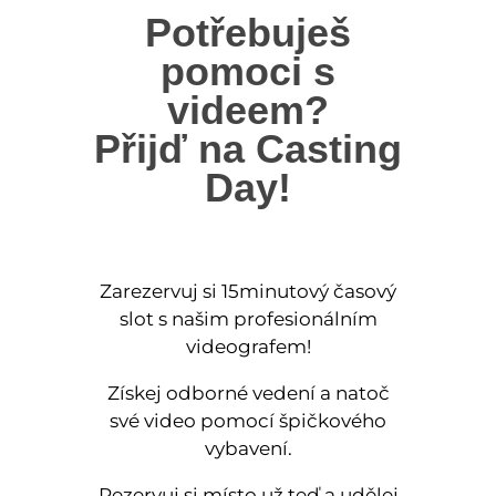
Potřebuješ
pomoci s
videem?
Přijď na Casting
Day!
Zarezervuj si 15minutový časový
slot s našim profesionálním
videografem!
Získej odborné vedení a natoč
své video pomocí špičkového
vybavení.
Rezervuj si místo už teď a udělej